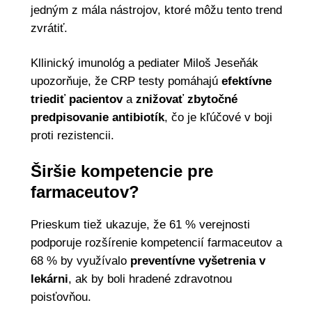
jedným z mála nástrojov, ktoré môžu tento trend
zvrátiť.
Kllinický imunológ a pediater Miloš Jeseňák
upozorňuje, že CRP testy pomáhajú
efektívne
triediť pacientov
a
znižovať zbytočné
predpisovanie antibiotík
, čo je kľúčové v boji
proti rezistencii.
Širšie kompetencie pre
farmaceutov?
Prieskum tiež ukazuje, že 61 % verejnosti
podporuje rozšírenie kompetencií farmaceutov a
68 % by využívalo
preventívne vyšetrenia v
lekárni
, ak by boli hradené zdravotnou
poisťovňou.