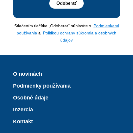
Odoberať
Stlačením tlačítka „Odoberať“ súhlasíte s
Podmienkami
používania
a
Politikou ochrany súkromia a osobných
údajov
O novinách
Podmienky používania
Osobné údaje
Inzercia
Kontakt