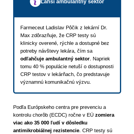
Ľahší ambulantný sektor
Farmeceut Ladislav Pôčik z lekární Dr.
Max zdôrazňuje, že CRP testy sú
klinicky overené, rýchle a dostupné bez
potreby návštevy lekára, čím sa
odľahčuje ambulantný sektor
. Napriek
tomu 40 % populácie netuší o dostupnosti
CRP testov v lekárňach, čo predstavuje
významnú komunikačnú výzvu.
Podľa Európskeho centra pre prevenciu a
kontrolu chorôb (ECDC) ročne v EÚ
zomiera
viac ako 35 000 ľudí v dôsledku
antimikrobiálnej rezistencie
. CRP testy sú