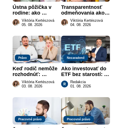
Ústna pôžička v 
Transparentnosť 
rodine: ako 
odmeňovania ako 
vymôcť peniaze, 
právna povinnosť: 
Viktória Kertészová
Viktória Kertészová
keď na papieri nie 
revolúcia na 
05. 08. 2026
04. 08. 2026
je takmer nič
slovenskom trhu 
práce
Právo
Nezaradené
Keď rodič nemôže 
Ako investovať do 
rozhodnúť: 
ETF bez starostí: 
nahradenie prejavu 
Investičné plány, 
Viktória Kertészová
Redakcia
vôle súdom v 
ktoré urobia prácu 
03. 08. 2026
01. 08. 2026
záujme dieťaťa
za vás
Pracovné právo
Pracovné právo