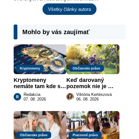
Všetky články autora
Mohlo by vás zaujímať
Kryptomeny
Občianske právo
Kryptomeny 
Keď darovaný 
nemáte tam kde si 
pozemok nie je 
myslíte: Viete, kde 
„hotová vec“: kedy 
Redakcia
Viktória Kertészová
sa naozaj 
môže darca žiadať 
07. 08. 2026
06. 08. 2026
nachádzajú?
dar späť
Občianske právo
Pracovné právo