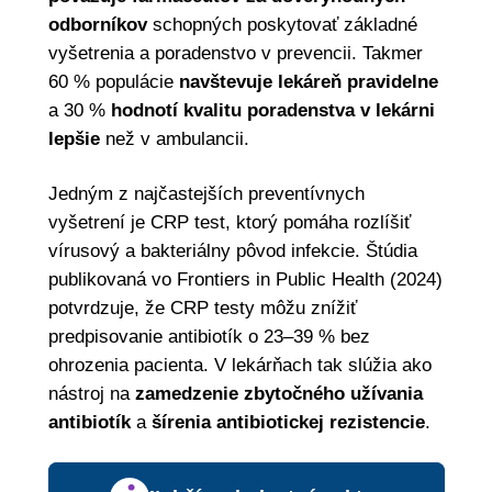
odborníkov
schopných poskytovať základné
vyšetrenia a poradenstvo v prevencii. Takmer
60 % populácie
navštevuje lekáreň pravidelne
a 30 %
hodnotí kvalitu poradenstva v lekárni
lepšie
než v ambulancii.
Jedným z najčastejších preventívnych
vyšetrení je CRP test, ktorý pomáha rozlíšiť
vírusový a bakteriálny pôvod infekcie. Štúdia
publikovaná vo Frontiers in Public Health (2024)
potvrdzuje, že CRP testy môžu znížiť
predpisovanie antibiotík o 23–39 % bez
ohrozenia pacienta. V lekárňach tak slúžia ako
nástroj na
zamedzenie zbytočného užívania
antibiotík
a
šírenia antibiotickej rezistencie
.