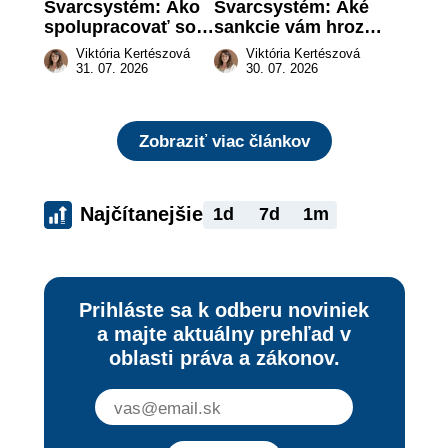
Švarcsystém: Ako 
Švarcsystém: Aké 
spolupracovať so 
sankcie vám hrozia 
živnostníkom 
a prečo nestačí 
Viktória Kertészová
Viktória Kertészová
legálne a bez 
zaplatiť pokutu?
31. 07. 2026
30. 07. 2026
rizika?
Zobraziť viac článkov
Najčítanejšie
1d
7d
1m
Prihláste sa k odberu noviniek
a majte aktuálny prehľad v
oblasti práva a zákonov.