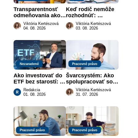
Transparentnosť 
Keď rodič nemôže 
odmeňovania ako 
rozhodnúť: 
právna povinnosť: 
nahradenie prejavu 
Viktória Kertészová
Viktória Kertészová
revolúcia na 
vôle súdom v 
04. 08. 2026
03. 08. 2026
slovenskom trhu 
záujme dieťaťa
práce
Nezaradené
Pracovné právo
Ako investovať do 
Švarcsystém: Ako 
ETF bez starostí: 
spolupracovať so 
Investičné plány, 
živnostníkom 
Redakcia
Viktória Kertészová
ktoré urobia prácu 
legálne a bez 
01. 08. 2026
31. 07. 2026
za vás
rizika?
Pracovné právo
Pracovné právo