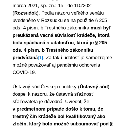
marca 2021, sp. zn.: 15 Tdo 110/2021
(
Rozsudok
). Podľa názoru veľkého senátu
uvedeného v Rozsudku sa na použitie § 205
ods. 4 písm. b Trestného zákonníka
musí byť
preukázaná vecná súvislosť krádeže, ktorá
bola spáchaná s udalosťou, ktorá je § 205
ods. 4 písm. b Trestného zákonníku
predvídaná
[1]
. Za takú udalosť je samozrejme
možné považovať aj pandémiu ochorenia
COVID-19.
Ústavný súd Českej republiky (
Ústavný súd
)
dospel k názoru, že ústavná sťažnosť
sťažovateľa je dôvodná. Uviedol, že
v predmetnom prípade došlo k tomu, že
trestný čin krádeže bol kvalifikovaný ako
zločin, ktorý bolo možné subsumovať pod §