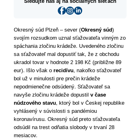
Sledujte nás aj na sociálnych sieťach
Okresný súd Plzeň – sever (
Okresný súd
)
svojím rozsudkom uznal sťažovateľa vinným zo
spáchania zločinu krádeže. Uvedeného zločinu
sa sťažovateľ mal dopustiť tak, že z obchodu
ukradol tovar v hodnote 2 198 Kč (približne 89
eur). Išlo však o
recidívu
, nakoľko sťažovateľ
bol už v minulosti pre prečin krádeže
nepodmienečne odsúdený. Sťažovateľ sa
navyše zločinu krádeže dopustil
v čase
núdzového stavu
, ktorý bol v Českej republike
vyhlásený v súvislosti s pandémiou
koronavírusu. Okresný súd preto sťažovateľa
odsúdil na trest odňatia slobody v trvaní 28
mesiacov.