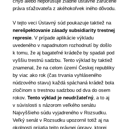
chýb alebo neporušuje žiadne ústavne zaručené
práva sťažovateľa z akéhokoľvek iného dôvodu.
V tejto veci Ústavný súd poukazuje taktiež na
nerešpektovanie zásady subsidiarity trestnej
represie
. V prípade aplikácie výkladu
uvedeného v napadnutom rozhodnutí by došlo
k tomu, že aj bagateľné krádeže by spadali pod
vyššiu trestnú sadzbu. Tento výklad by taktiež
znamenal, že na celom území Českej republiky
by viac ako rok (čas trvania vyhláseného
núdzového stavu) každá spáchaná krádež bola
zločinom s trestnou sadzbou od dva do osem
rokov.
Tento výklad je neudržateľný
, a to aj
v súvislosti s názorom veľkého senátu
Najvyššieho súdu vyjadreného v Rozsudku.
Veľký senát v Rozsudku upozornil totiž aj na
okolnosti prijatia tejto právnej úpravy, ktorej