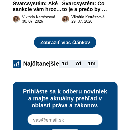
Švarcsystém: Aké 
Švarcsystém: Čo 
sankcie vám hrozia 
to je a prečo by 
a prečo nestačí 
vás to malo 
Viktória Kertészová
Viktória Kertészová
zaplatiť pokutu?
zaujímať
30. 07. 2026
29. 07. 2026
Zobraziť viac článkov
Najčítanejšie
1d
7d
1m
Prihláste sa k odberu noviniek
a majte aktuálny prehľad v
oblasti práva a zákonov.