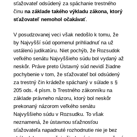
sťažovateľ odsúdený za spáchanie trestného
činu
na základe takého výkladu zákona, ktorý
sťažovateľ nemohol očakávať
.
V posudzovanej veci však nedošlo k tomu, že
by Najvyšší súd opomenul prihliadnuť na už
ustálenú judikatúru. Niet pochýb, že Rozsudok
veľkého senátu Najvyššieho súdu bol vydaný až
neskôr. Práve preto Ústavný súd nevidí žiadne
pochybenie v tom, že sťažovateľ bol odsúdený
za trestný čin krádeže spáchaný v súlade s §
205 ods. 4 písm. b Trestného zákonníku na
základe právneho názoru, ktorý bol neskôr
prekonaný názorom veľkého senátu
Najvyššieho súdu v Rozsudku. To však
neznamená, že ústavnou sťažnosťou
sťažovateľa napadnuté rozhodnutie nie je bez