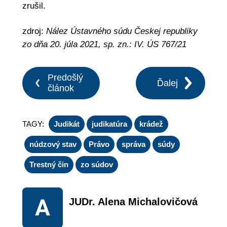
zrušil.
zdroj:
Nález Ústavného súdu Českej republiky
zo dňa 20. júla 2021, sp. zn.: IV. ÚS 767/21
Predošlý
Ďalej
článok
TAGY:
Judikát
judikatúra
krádež
núdzový stav
Právo
správa
súdy
Trestný čin
zo súdov
JUDr. Alena Michalovičová