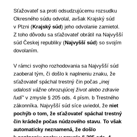
Sťažovateľ sa proti odsudzujúcemu rozsudku
Okresného súdu odvolal, avšak Krajský súd
v Plzni (
Krajský súd
) jeho odvolanie zamietol.
Z toho dôvodu sa sťažovateľ obrátil na Najvyšší
súd Českej republiky (
Najvyšší súd
) so svojím
dovolaním.
V rámci svojho rozhodovania sa Najvyšší súd
zaoberal tým, či došlo k naplneniu znaku, že
sťažovateľ spáchal trestný čin počas
„inej
udalosti vážne ohrozujúcej život alebo zdravie
ľudí”
v zmysle § 205 ods. 4 písm. b Trestného
zákonníka. Najvyšší súd síce uviedol, že
niet
pochýb o tom, že sťažovateľ spáchal trestný
čin krádeže počas núdzového stavu
.
To však
automaticky neznamená, že došlo