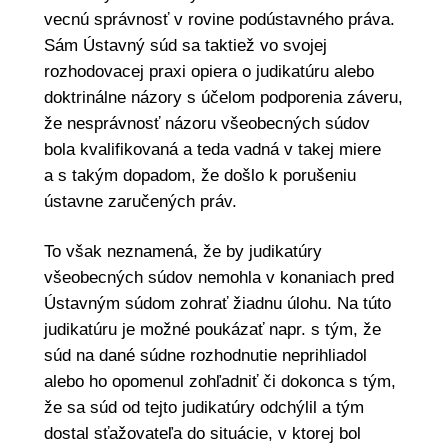
vecnú správnosť v rovine podústavného práva.
Sám Ústavný súd sa taktiež vo svojej
rozhodovacej praxi opiera o judikatúru alebo
doktrinálne názory s účelom podporenia záveru,
že nesprávnosť názoru všeobecných súdov
bola kvalifikovaná a teda vadná v takej miere
a s takým dopadom, že došlo k porušeniu
ústavne zaručených práv.
To však neznamená, že by judikatúry
všeobecných súdov nemohla v konaniach pred
Ústavným súdom zohrať žiadnu úlohu. Na túto
judikatúru je možné poukázať napr. s tým, že
súd na dané súdne rozhodnutie neprihliadol
alebo ho opomenul zohľadniť či dokonca s tým,
že sa súd od tejto judikatúry odchýlil a tým
dostal sťažovateľa do situácie, v ktorej bol