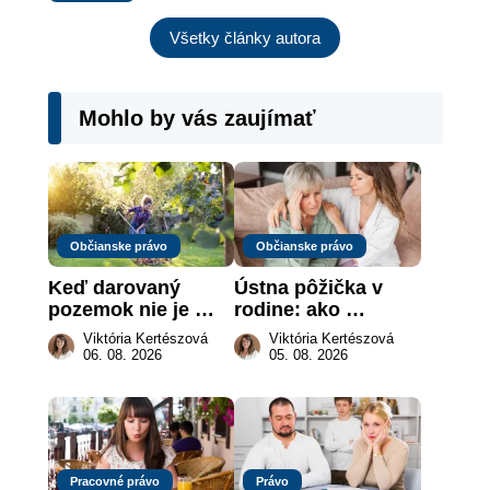
Všetky články autora
Mohlo by vás zaujímať
Občianske právo
Občianske právo
Keď darovaný 
Ústna pôžička v 
pozemok nie je 
rodine: ako 
„hotová vec“: kedy 
vymôcť peniaze, 
Viktória Kertészová
Viktória Kertészová
môže darca žiadať 
keď na papieri nie 
06. 08. 2026
05. 08. 2026
dar späť
je takmer nič
Pracovné právo
Právo