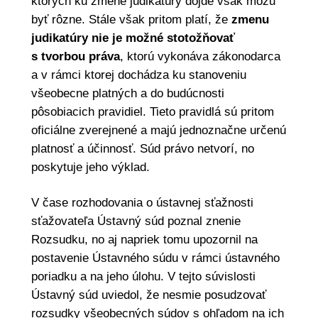
ktorých ku zmene judikatúry dôjde však môžu
byť rôzne. Stále však pritom platí, že
zmenu
judikatúry nie je možné stotožňovať
s tvorbou práva
, ktorú vykonáva zákonodarca
a v rámci ktorej dochádza ku stanoveniu
všeobecne platných a do budúcnosti
pôsobiacich pravidiel. Tieto pravidlá sú pritom
oficiálne zverejnené a majú jednoznačne určenú
platnosť a účinnosť. Súd právo netvorí, no
poskytuje jeho výklad.
V čase rozhodovania o ústavnej sťažnosti
sťažovateľa Ústavný súd poznal znenie
Rozsudku, no aj napriek tomu upozornil na
postavenie Ústavného súdu v rámci ústavného
poriadku a na jeho úlohu. V tejto súvislosti
Ústavný súd uviedol, že nesmie posudzovať
rozsudky všeobecných súdov s ohľadom na ich