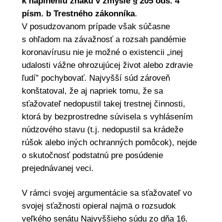
k naplneniu znaku v zmysle § 205 ods. 4
písm. b Trestného zákonníka
.
V posudzovanom prípade však súčasne
s ohľadom na závažnosť a rozsah pandémie
koronavírusu nie je možné o existencii „inej
udalosti vážne ohrozujúcej život alebo zdravie
ľudí” pochybovať. Najvyšší súd zároveň
konštatoval, že aj napriek tomu, že sa
sťažovateľ nedopustil takej trestnej činnosti,
ktorá by bezprostredne súvisela s vyhlásením
núdzového stavu (t.j. nedopustil sa krádeže
rúšok alebo iných ochranných pomôcok), nejde
o skutočnosť podstatnú pre posúdenie
prejednávanej veci.
V rámci svojej argumentácie sa sťažovateľ vo
svojej sťažnosti opieral najmä o rozsudok
veľkého senátu Najvyššieho súdu zo dňa 16.