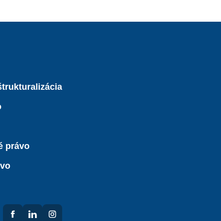
trukturalizácia
o
é právo
ávo