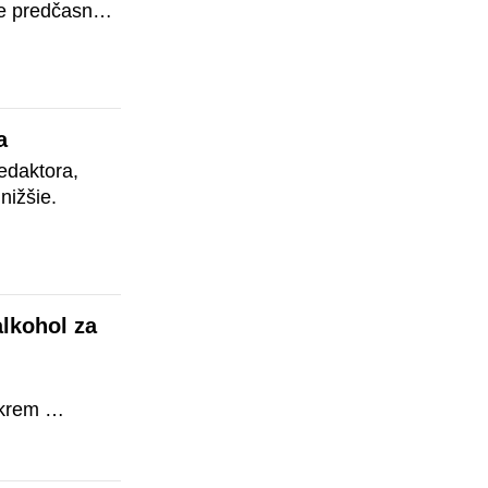
že predčasné 
 je možné 
ním NR SR, 
iky. Aká je 
vo vzťahu 
a
daktora, 
nižšie.
lkohol za 
krem 
ci na tému, 
sty a zaviesť 
 volantom.