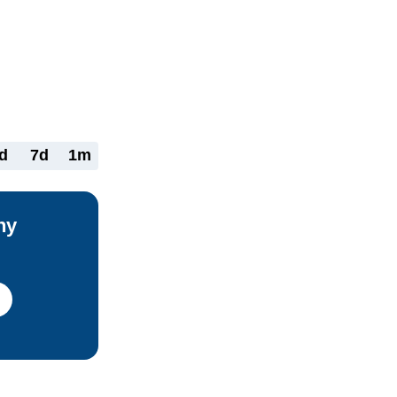
átora JUDr. 
platne. Ako 
 nahrávky, 
a prečin 
d
7d
1m
ny