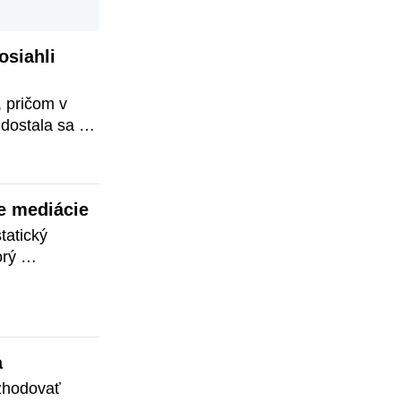
siahli 
 pričom v 
dostala sa 
v.
e mediácie
atický 
rý 
terakcií a 
a
zhodovať 