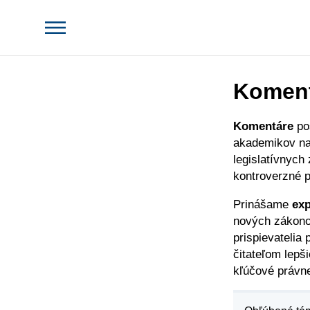
Komen
Komentáre
po
akademikov na 
legislatívnych
kontroverzné p
Prinášame
exp
nových zákono
prispievatelia
čitateľom lepš
kľúčové právne