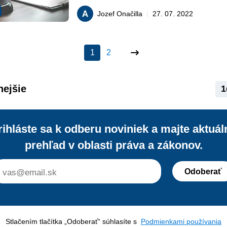
stíhanie bývalého generálneho prokur
Jozef Onačilla
|
27. 07. 2022
Dobroslava Trnku, hoci zatiaľ neprávo
to bolo s vyhodnotením nezákonnosti
prekvalifikovaním skutku zo zločinu n
1
2
a premlčaním?
nejšie
1
rihláste sa k odberu noviniek a majte aktuál
prehľad v oblasti práva a zákonov.
Odoberať
Stlačením tlačítka „Odoberať“ súhlasíte s
Podmienkami používania