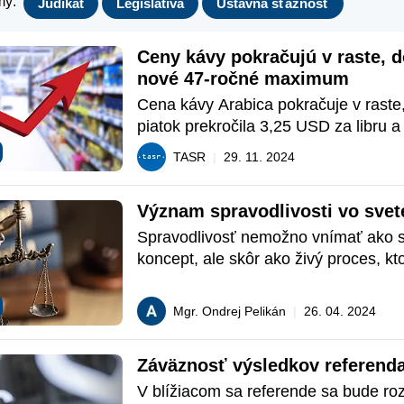
my:
Judikát
Legislatíva
Ústavná sťažnosť
Ceny kávy pokračujú v raste, do
nové 47-ročné maximum
Cena kávy Arabica pokračuje v raste,
piatok prekročila 3,25 USD za libru a 
na novú najvyššiu úroveň za 47 roko
TASR
|
29. 11. 2024
Význam spravodlivosti vo svet
Spravodlivosť nemožno vnímať ako st
koncept, ale skôr ako živý proces, kto
odzrkadľuje neustály vývoj ľudských in
sociálnych hodnôt.
Mgr. Ondrej Pelikán
|
26. 04. 2024
Záväznosť výsledkov referend
V blížiacom sa referende sa bude ro