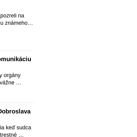
ozreli na 
nu známeho § 
o 
rálneho 
munikáciu 
 orgány 
vážne 
 klientov 
skej 
Dobroslava 
ia keď sudca 
trestné 