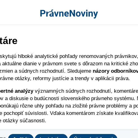
táre
skytujú hlboké analytické pohľady renomovaných právnikov
aktuálne dianie v právnom svete s dôrazom na kritické zh
 zmien a súdnych rozhodnutí. Sledujeme
názory odborníko
rávne otázky, reformy justície a trendy v aplikácii práva.
ert­né analýzy
významných súdnych rozhodnutí, komentáre
v a diskusie o budúcnosti slovenského právneho systému. 
 ponúkajú rôzne uhly pohľadu na zložité právne problémy a 
ie pochopiť súvislosti. Vďaka komentárom získate kvalifiko
 otázky súčasnosti.