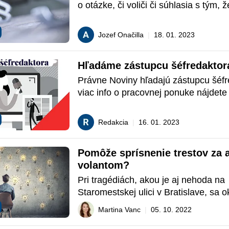
o otázke, či voliči či súhlasia s tým, 
skončenie volebného obdobia NR SR
uskutočniť referendom alebo uznese
Jozef Onačilla
|
18. 01. 2023
a to zmenou Ústavy Slovenskej republ
však záväznosť výsledkov referenda 
Hľadáme zástupcu šéfredaktor
k poslancom NR SR?
Právne Noviny hľadajú zástupcu šéfre
viac info o pracovnej ponuke nájdete 
Redakcia
|
16. 01. 2023
Pomôže sprísnenie trestov za a
volantom?
Pri tragédiách, akou je aj nehoda na 
Staromestskej ulici v Bratislave, sa o
verejnosti nechajú radi počuť aj politi
Martina Vanc
|
05. 10. 2022
ako okamžite a prísne treba zvýšiť tre
nové – v tomto prípade za alkohol za