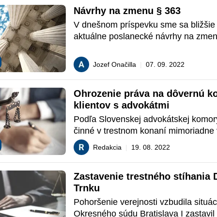
Návrhy na zmenu § 363
V dnešnom príspevku sme sa bližšie p
aktuálne poslanecké návrhy na zme
363 Trestného poriadku. Prečítajte si 
navrhovanom zúžení právomoci gene
Jozef Onačilla
|
07. 09. 2022
prokurátora.
Ohrozenie práva na dôvernú ko
klientov s advokátmi
Podľa Slovenskej advokátskej komory
činné v trestnom konaní mimoriadne 
ohrozili právo na dôvernú komunikáciu
Redakcia
|
19. 08. 2022
s advokátmi počas prehliadky advokát
kancelárie.
Zastavenie trestného stíhania 
Trnku
Pohoršenie verejnosti vzbudila situác
Okresného súdu Bratislava I zastavil 