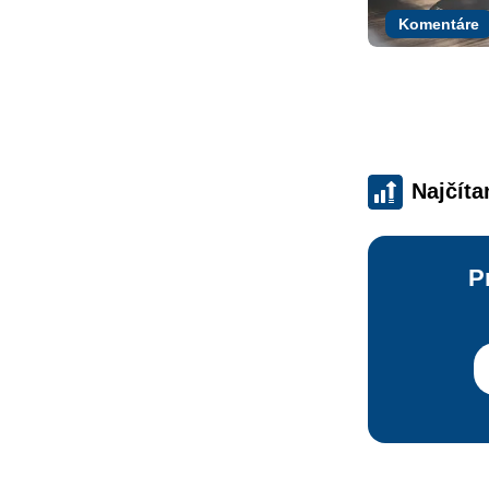
Komentáre
Najčíta
P