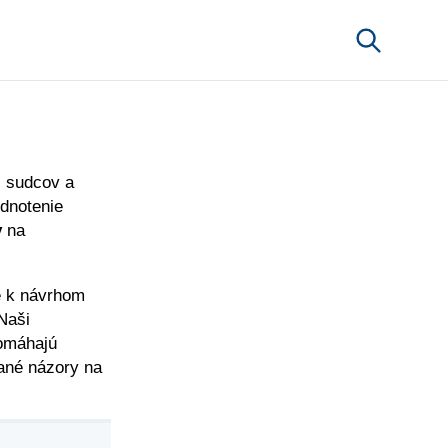
, sudcov a
odnotenie
v
na
 k návrhom
Naši
pomáhajú
vané názory na