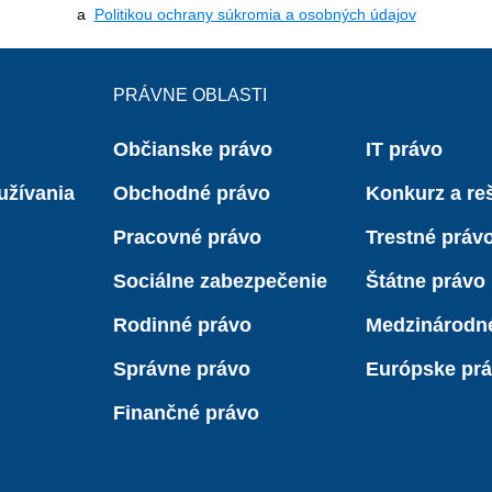
a
Politikou ochrany súkromia a osobných údajov
PRÁVNE OBLASTI
Občianske právo
IT právo
užívania
Obchodné právo
Konkurz a reš
Pracovné právo
Trestné práv
Sociálne zabezpečenie
Štátne právo
Rodinné právo
Medzinárodn
Správne právo
Európske pr
Finančné právo