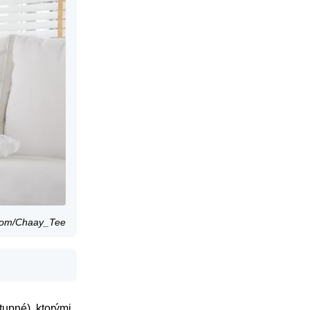
.com/Chaay_Tee
tupné), ktorými