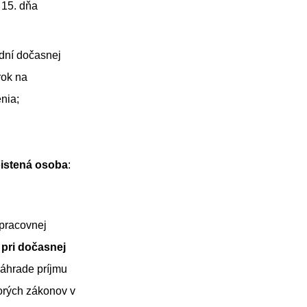
 15. dňa
dní dočasnej
rok na
nia;
istená osoba
:
pracovnej
 pri dočasnej
áhrade príjmu
orých zákonov v