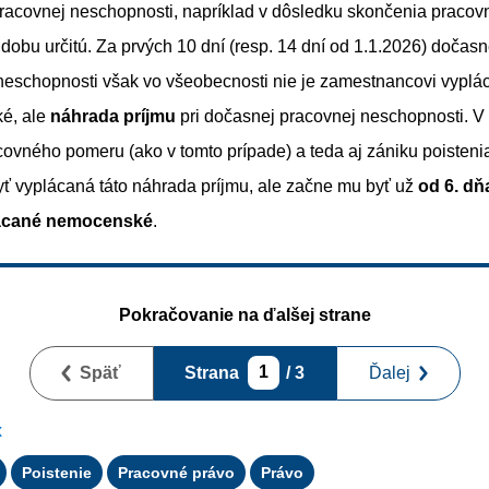
racovnej neschopnosti, napríklad v dôsledku skončenia praco
dobu určitú. Za prvých 10 dní (resp. 14 dní od 1.1.2026) dočasn
neschopnosti však vo všeobecnosti nie je zamestnancovi vyplá
é, ale
náhrada príjmu
pri dočasnej pracovnej neschopnosti. V
covného pomeru (ako v tomto prípade) a teda aj zániku poisten
yť vyplácaná táto náhrada príjmu, ale začne mu byť už
od 6. dň
ácané nemocenské
.
Pokračovanie na ďalšej strane
Späť
Strana
1
/ 3
Ďalej
x
Poistenie
Pracovné právo
Právo