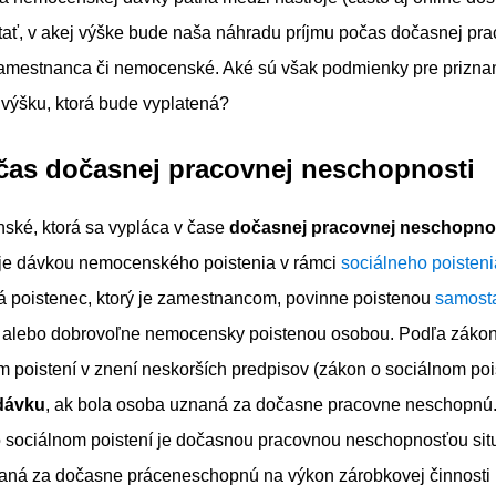
tať, v akej výške bude naša náhradu príjmu počas dočasnej pra
amestnanca či nemocenské. Aké sú však podmienky pre priznan
 výšku, ktorá bude vyplatená?
čas dočasnej pracovnej neschopnosti
ké, ktorá sa vypláca v čase
dočasnej pracovnej neschopno
 je dávkou nemocenského poistenia v rámci
sociálneho poisteni
poistenec, ktorý je zamestnancom, povinne poistenou
samost
, alebo dobrovoľne nemocensky poistenou osobou. Podľa zákon
om poistení v znení neskorších predpisov (zákon o sociálnom poi
 dávku
, ak bola osoba uznaná za dočasne pracovne neschopnú
sociálnom poistení je dočasnou pracovnou neschopnosťou situá
aná za dočasne práceneschopnú na výkon zárobkovej činnosti