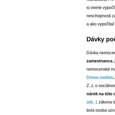
si vieme vypočí
neschopnosti z
a ako vypočítať
Dávky po
Dávka nemocens
zamestnanca
,
nemocenské má 
činnou osobou
Z. z. o sociáln
nárok na túto
ods. 1
zákona o 
bola osoba uzn