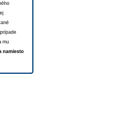
vného
ej
cané
 prípade
ia mu
a namiesto