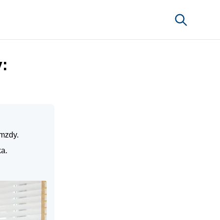
:
mzdy.
a.