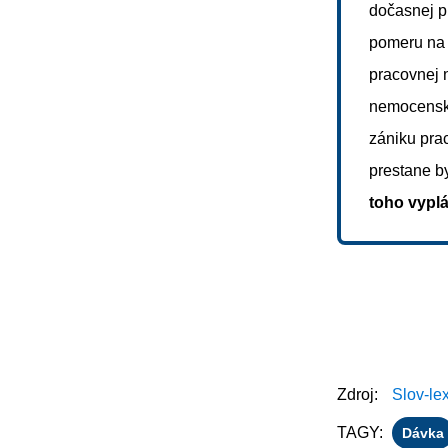
dočasnej p
pomeru na 
pracovnej 
nemocensk
zániku pra
prestane b
toho vypl
Zdroj:
Slov-le
TAGY:
Dávka