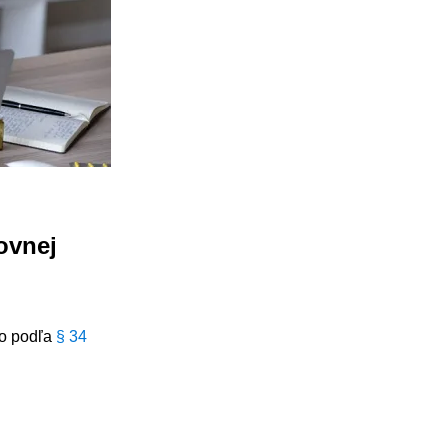
ovnej
to podľa
§ 34