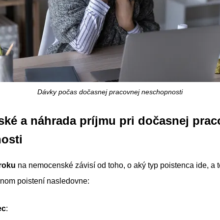
Dávky počas dočasnej pracovnej neschopnosti
é a náhrada príjmu pri dočasnej prac
osti
roku
na nemocenské závisí od toho, o aký typ poistenca ide, a 
lnom poistení nasledovne:
ec
: