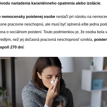
ôvodu nariadenia karanténneho opatrenia alebo izolácie
.
 nemocensky poistenej osobe
nestačí pri nároku na nemoce
sne pracovne neschopnú, ale musí byť splnená ešte jedna pod
na o sociálnom poistení. Touto podmienkou je, že osoba bola 
redtým, než jej dočasná pracovná neschopnosť vznikla,
poiste
spoň 270 dní
.