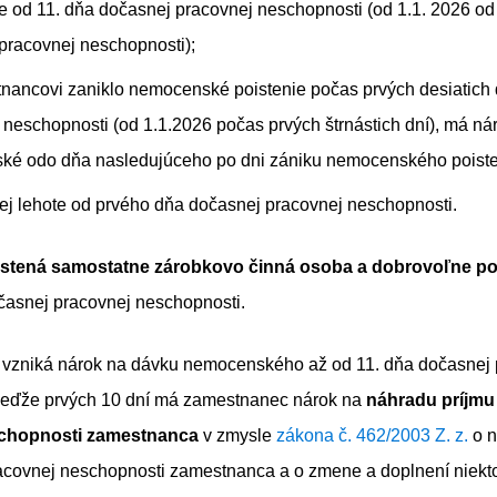
 od 11. dňa dočasnej pracovnej neschopnosti (od 1.1. 2026 od
pracovnej neschopnosti);
nancovi zaniklo nemocenské poistenie počas prvých desiatich 
 neschopnosti (od 1.1.2026 počas prvých štrnástich dní), má ná
é odo dňa nasledujúceho po dni zániku nemocenského poiste
ej lehote od prvého dňa dočasnej pracovnej neschopnosti.
istená samostatne zárobkovo činná osoba a dobrovoľne po
časnej pracovnej neschopnosti.
vzniká nárok na dávku nemocenského až od 11. dňa dočasnej 
keďže prvých 10 dní má zamestnanec nárok na
náhradu príjmu
chopnosti zamestnanca
v zmysle
zákona č. 462/2003 Z. z.
o n
racovnej neschopnosti zamestnanca a o zmene a doplnení niekt