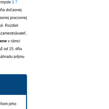
 zmysle
§ 7
dňa dočasnej
snej pracovnej
é. Rozdiel
 zamestnávateľ,
mene
v rámci
ž od 15. dňa
náhradu príjmu
dňom jeho