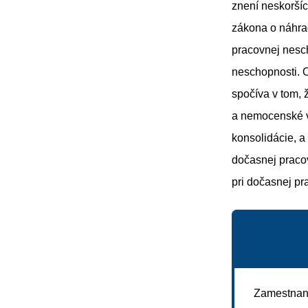
znení neskoršíc
zákona o náhra
pracovnej nesc
neschopnosti. 
spočíva v tom, 
a nemocenské v
konsolidácie, 
dočasnej praco
pri dočasnej p
Zamestnane