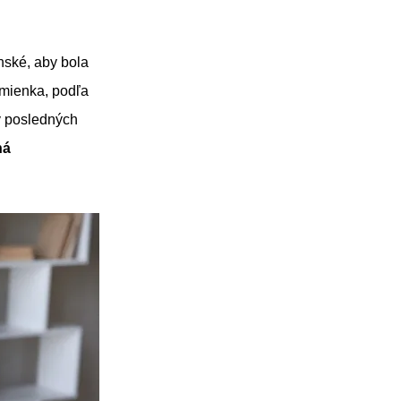
nské, aby bola
mienka, podľa
v posledných
ná