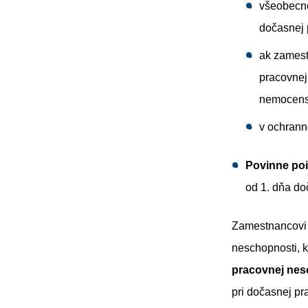
všeobecne
dočasnej 
ak zamest
pracovnej
nemocensk
v ochrann
Povinne po
od 1. dňa do
Zamestnancovi 
neschopnosti, 
pracovnej nes
pri dočasnej p