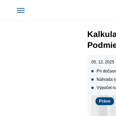
Kalkul
Podmie
05. 12. 2025
Pri dočas
Náhrada s
Výpočet n
Právo
Právo