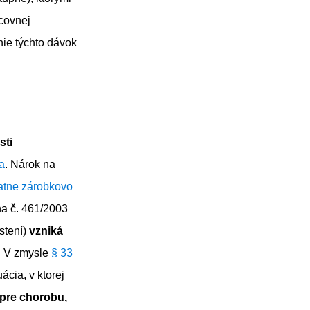
covnej
ie týchto dávok
sti
a
. Nárok na
atne zárobkovo
a č. 461/2003
stení)
vzniká
. V zmysle
§ 33
cia, v ktorej
pre chorobu,