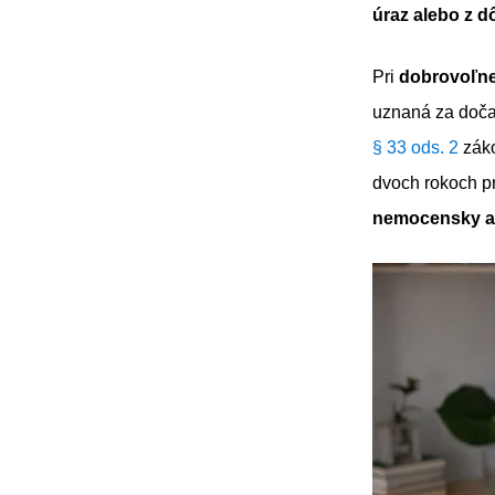
úraz alebo z d
Pri
dobrovoľne
uznaná za doča
§ 33 ods. 2
záko
dvoch rokoch p
nemocensky a