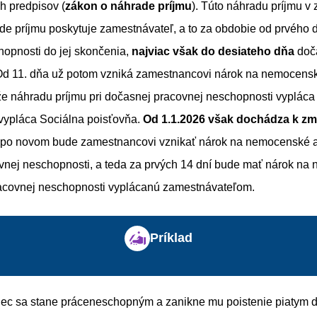
h predpisov (
zákon o náhrade príjmu
). Túto náhradu príjmu v
de príjmu poskytuje zamestnávateľ, a to za obdobie od prvého 
hopnosti do jej skončenia,
najviac však do desiateho dňa
doča
Od 11. dňa už potom vzniká zamestnancovi nárok na nemocensk
že náhradu príjmu pri dočasnej pracovnej neschopnosti vypláca
ypláca Sociálna poisťovňa.
Od 1.1.2026 však dochádza k z
a po novom bude zamestnancovi vznikať nárok na nemocenské a
vnej neschopnosti, a teda za prvých 14 dní bude mať nárok na 
racovnej neschopnosti vyplácanú zamestnávateľom.
Príklad
c sa stane práceneschopným a zanikne mu poistenie piatym 