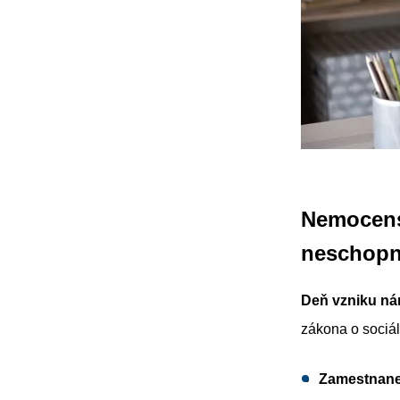
Nemocensk
neschopn
Deň vzniku ná
zákona o sociá
Zamestnan