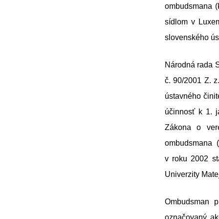
ombudsmana (ko
sídlom v Luxe
slovenského ús
Národná rada S
č. 90/2001 Z. z
ústavného čini
účinnosť k 1. 
Zákona o ver
ombudsmana (
v roku 2002 st
Univerzity Mate
Ombudsman pre
označovaný ako