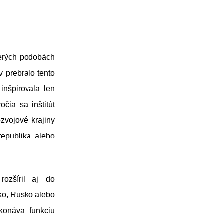
cerých podobách
v prebralo tento
nšpirovala len
očia sa inštitút
ozvojové krajiny
republika alebo
ozšíril aj do
sko, Rusko alebo
konáva funkciu