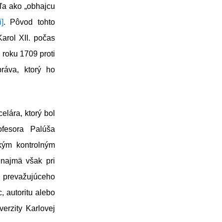
ľa ako „obhajcu
i]
. Pôvod tohto
Karol XII. počas
 roku 1709 proti
ráva, ktorý ho
elára, ktorý bol
ofesora Palúša
ským kontrolným
najmä však pri
prevažujúceho
 autoritu alebo
erzity Karlovej