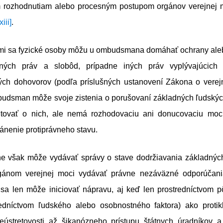
 rozhodnutiam alebo procesným postupom orgánov verejnej m
xiii]
.
mi sa fyzické osoby môžu u ombudsmana domáhať ochrany ale
dných práv a slobôd, prípadne iných práv vyplývajúcich
ch dohovorov (podľa príslušných ustanovení Zákona o vere
udsman môže svoje zistenia o porušovaní základných ľudskýc
kutovať o nich, ale nemá rozhodovaciu ani donucovaciu moc,
ánenie protiprávneho stavu.
ne však môže vydávať správy o stave dodržiavania základnýc
gánom verejnej moci vydávať právne nezáväzné odporúčani
a len môže iniciovať nápravu, aj keď len prostredníctvom p
tredníctvom ľudského alebo osobnostného faktora) ako proti
eústretovosti až šikanózneho prístupu štátnych úradníkov 