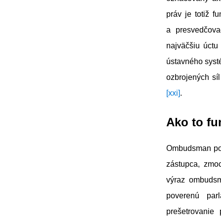
práv je totiž f
a presvedčova
najväčšiu úctu
ústavného systé
ozbrojených síl
[xxi]
.
Ako to fu
Ombudsman podľ
zástupca, zmo
výraz ombudsm
poverenú par
prešetrovanie