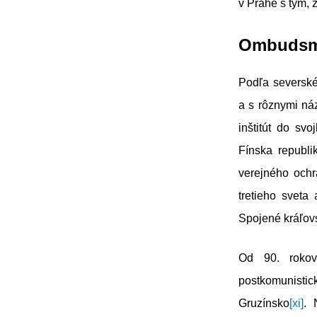
v Prahe s tým, 
Ombudsma
Podľa severské
a s rôznymi náz
inštitút do sv
Fínska republi
verejného ochra
tretieho sveta
Spojené kráľovs
Od 90. rokov
postkomunistick
Gruzínsko
[xi]
. 