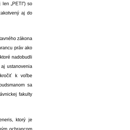
 len „PETI”) so
zakotvený aj do
stavného zákona
hrancu práv ako
 ktoré nadobudli
 aj ustanovenia
kročiť k voľbe
mbudsmanom sa
vnickej fakulty
eris, ktorý je
jným ochrancom