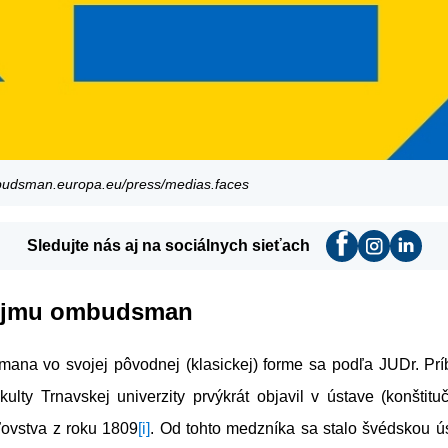
budsman.europa.eu/press/medias.faces
Sledujte nás aj na sociálnych sieťach
ojmu ombudsman
smana vo svojej pôvodnej (klasickej) forme sa podľa JUDr. Prí
kulty Trnavskej univerzity prvýkrát objavil v ústave (konštit
ovstva z roku 1809
[i]
. Od tohto medzníka sa stalo švédskou ú