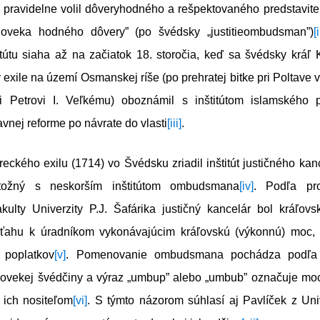
i pravidelne volil dôveryhodného a rešpektovaného predstavite
človeka hodného dôvery” (po švédsky „justitieombudsman”)
[i
tútu siaha až na začiatok 18. storočia, keď sa švédsky kráľ 
 exile na území Osmanskej ríše (po prehratej bitke pri Poltave v
i Petrovi I. Veľkému) oboznámil s inštitútom islamského p
avnej reforme po návrate do vlasti
[iii]
.
reckého exilu (1714) vo Švédsku zriadil inštitút justičného kanc
otožný s neskorším inštitútom ombudsmana
[iv]
. Podľa pr
akulty Univerzity P.J. Šafárika justičný kancelár bol kráľov
ťahu k úradníkom vykonávajúcim kráľovskú (výkonnú) moc, 
 poplatkov
[v]
. Pomenovanie ombudsmana pochádza podľa 
dovekej švédčiny a výraz „umbup” alebo „umbub” označuje moc,
 ich nositeľom
[vi]
. S týmto názorom súhlasí aj Pavlíček z Univ