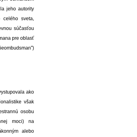
la jeho autority
 celého sveta,
pevnou súčasťou
smana pre oblasť
litieombudsman”)
vystupovala ako
ionalistike však
estrannú osobu
nnej moci) na
zákonným alebo