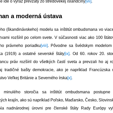
že ide o výraz prevzatý zo stredovekej islandčiny
[vii]
.
n a moderná ústava
ho (škandinávskeho) modelu sa inštitút ombudsmana vo via
vami rozšíril po celom svete. V súčasnosti viac ako 100 štáto
ojho právneho poriadku
[viii]
. Pôvodne sa švédskym modelom i
ka (1919) a ostatné severské štáty
[ix]
. Od 60. rokov 20. stor
ncu práv rozšíril do všetkých častí sveta a prevzali ho aj r
 aj tradičné bašty demokracie, ako je napríklad Francúzska 
tvo Veľkej Británie a Severného írska
[x]
.
 minulého storočia sa inštitút ombudsmana postupne r
ých krajín, ako sú napríklad Poľsko, Maďarsko, Česko, Slovin
Na nadnárodnej úrovni pre členské štáty Rady Európy vy