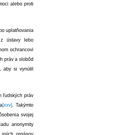
oci alebo proti
bo uplatňovania
 z ústavy lebo
jnom ochrancovi
h práv a slobôd
 aby si vynútil
h ľudských práv
a
[xxv]
. Takýmto
ôsobenia svojej
kladu anonymity
a iných orgánov