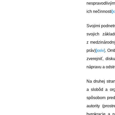
nespravodlivým
ich nečinnosti
[x
Svojimi podnet
svojich zákla
z medzinárodný
práv)
[xxiv]
. Omb
zverejniť, dis
nápravu a odstr
Na druhej stra
a slobôd a or
spôsobom preds
autority (pros
byrokracie a n