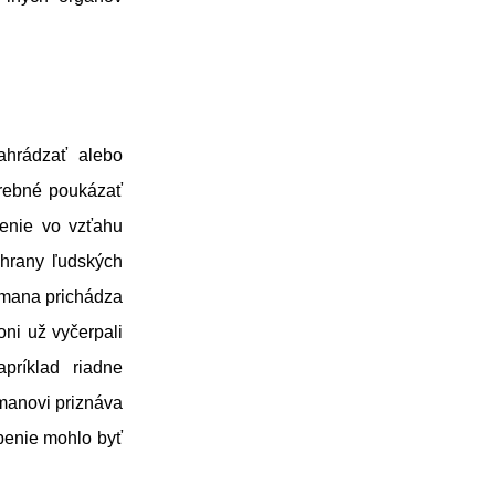
ahrádzať alebo
trebné poukázať
enie vo vzťahu
hrany ľudských
mana prichádza
ni už vyčerpali
príklad riadne
manovi priznáva
benie mohlo byť