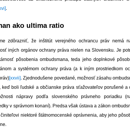
xvi]
.
n ako ultima ratio
e zdôrazniť, že inštitút verejného ochrancu práv nemá n
nosť iných orgánov ochrany práva nielen na Slovensku. Je po
árnosť pôsobenia ombudsmana, teda jeho doplnkové pôsob
gánom a systémom ochrany práva (a k iným prostriedkom oc
práv)
[xxvii]
. Zjednodušene povedané, možnosť zásahu ombuds
, keď boli ľudské a občianske práva sťažovateľov porušené a o
žnosti nápravy podľa slovenského právneho poriadku (na
iedky v správnom konaní). Predsa však ústava a zákon ombuds
činiteľovi niektoré štátnomocenské oprávnenia, aby jeho pôso
vne.