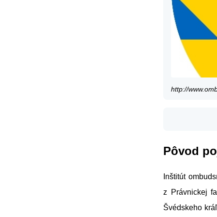
http://www.om
Pôvod p
Inštitút ombud
z Právnickej fa
Švédskeho kráľ