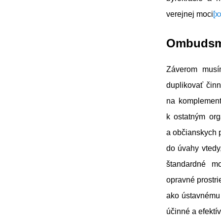
verejnej moci
[x
Ombudsma
Záverom musím
duplikovať čin
na komplement
k ostatným or
a občianskych 
do úvahy vtedy
štandardné mo
opravné prostr
ako ústavnému 
účinné a efektí