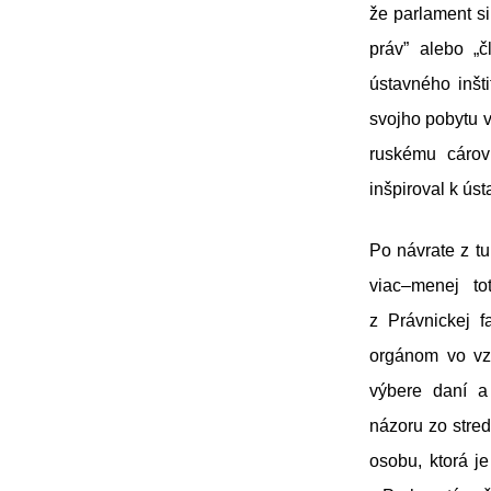
že parlament s
práv” alebo „
ústavného inšti
svojho pobytu v
ruskému cárov
inšpiroval k úst
Po návrate z tu
viac–menej t
z Právnickej f
orgánom vo vz
výbere daní a
názoru zo stre
osobu, ktorá je