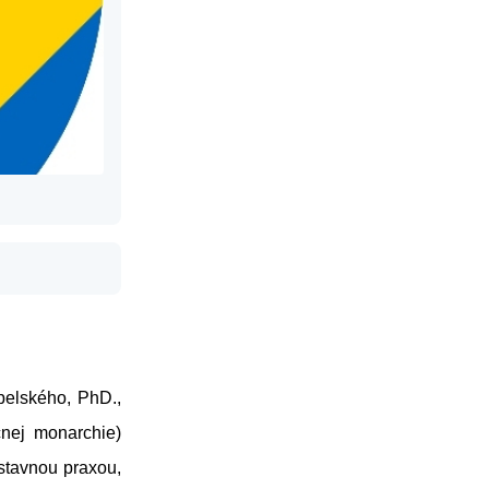
belského, PhD.,
učnej monarchie)
stavnou praxou,