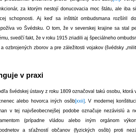
unkcionár, za ktorým nestojí donucovacia moc štátu, ale iba si
cej schopnosti. Aj keď sa inštitút ombudsmana rozšíril do
 požíva vo Švédsku. O tom, že v severskej krajine sa stal 
mu, svedčí fakt, že v roku 1915 zriadili aj špeciálneho ombud
 a ozbrojených zborov a pre záležitosti vojakov (švédsky „mi
nguje v praxi
a švédskej ústavy z roku 1809 označoval takú osobu, ktorá 
cnenec alebo hovorca iných osôb
[xxii]
. V modernej konštituc
an v tej najvšeobecnejšej podobe označuje nezávislú a n
lamentom (prípadne vládou alebo iným orgánom výko
 podnetov a sťažností občanov (fyzických osôb) proti ne