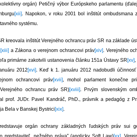
lektívny orgán) Petičný výbor Európskeho parlamentu (ďalej
mburgu
[xii]
. Napokon, v roku 2001 bol inštitút ombudsmana 
tavného systému.
R kreovala inštitút Verejného ochrancu práv SR na základe ú
.
[xiii]
a Zákona o verejnom ochrancovi práv
[xiv]
. Verejného oc
teľa primárne zakotvili ustanovenia článku 151a Ústavy SR
[xv]
,
januáru 2012
[xvi]
. Keď k 1. januáru 2012 nadobudli účinnosť
ejnom ochrancovi práv
[xvii]
, mohol parlament konečne pri
Verejného ochrancu práv SR)
[xviii]
. Prvým slovenským o
al prof. JUDr. Pavel Kandráč, PhD., právnik a pedagóg z Prá
ja Bela v Banskej Bystrici
[xix]
.
dstavuje orgán ochrany základných ľudských práv sui gen
 predstaviteľ „nežného práva” (anglicky Soft Law)
[xx]
. Vere