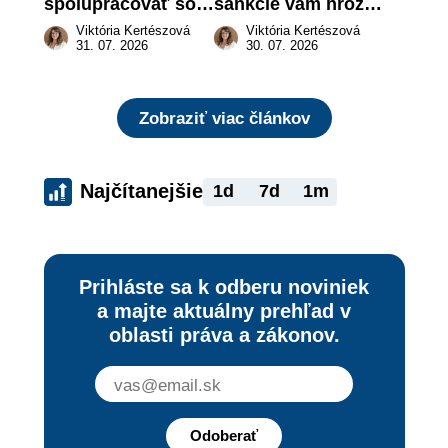
spolupracovať so 
sankcie vám hrozia 
živnostníkom 
a prečo nestačí 
Viktória Kertészová
Viktória Kertészová
legálne a bez 
zaplatiť pokutu?
31. 07. 2026
30. 07. 2026
rizika?
Zobraziť viac článkov
Najčítanejšie
1d
7d
1m
Prihláste sa k odberu noviniek
a majte aktuálny prehľad v
oblasti práva a zákonov.
Odoberať