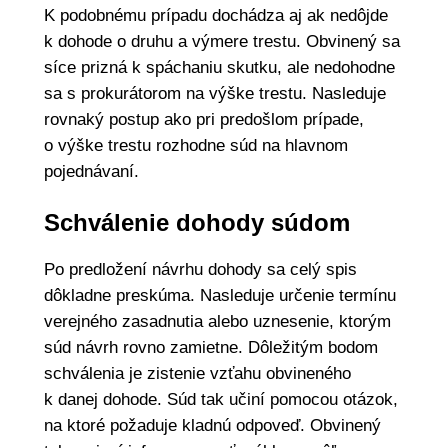
K podobnému prípadu dochádza aj ak nedôjde
k dohode o druhu a výmere trestu. Obvinený sa
síce prizná k spáchaniu skutku, ale nedohodne
sa s prokurátorom na výške trestu. Nasleduje
rovnaký postup ako pri predošlom prípade,
o výške trestu rozhodne súd na hlavnom
pojednávaní.
Schválenie dohody súdom
Po predložení návrhu dohody sa celý spis
dôkladne preskúma. Nasleduje určenie termínu
verejného zasadnutia alebo uznesenie, ktorým
súd návrh rovno zamietne. Dôležitým bodom
schválenia je zistenie vzťahu obvineného
k danej dohode. Súd tak učiní pomocou otázok,
na ktoré požaduje kladnú odpoveď. Obvinený