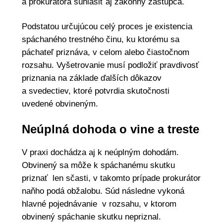
a prokurátora súhlasiť aj zákonný zástupca.
Podstatou určujúcou celý proces je existencia
spáchaného trestného činu, ku ktorému sa
páchateľ priznáva, v celom alebo čiastočnom
rozsahu. Vyšetrovanie musí podložiť pravdivosť
priznania na základe ďalších dôkazov
a svedectiev, ktoré potvrdia skutočnosti
uvedené obvineným.
Neúplná dohoda o vine a treste
V praxi dochádza aj k neúplným dohodám.
Obvinený sa môže k spáchanému skutku
priznať len sčasti, v takomto prípade prokurátor
naňho podá obžalobu. Súd následne vykoná
hlavné pojednávanie v rozsahu, v ktorom
obvinený spáchanie skutku nepriznal.