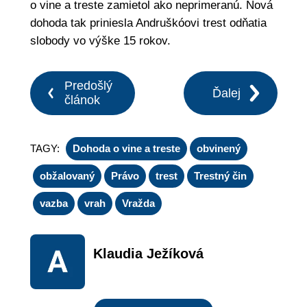
o vine a treste zamietol ako neprimeranú. Nová
dohoda tak priniesla Andruškóovi trest odňatia
slobody vo výške 15 rokov.
Predošlý
Ďalej
článok
TAGY:
Dohoda o vine a treste
obvinený
obžalovaný
Právo
trest
Trestný čin
vazba
vrah
Vražda
Klaudia Ježíková