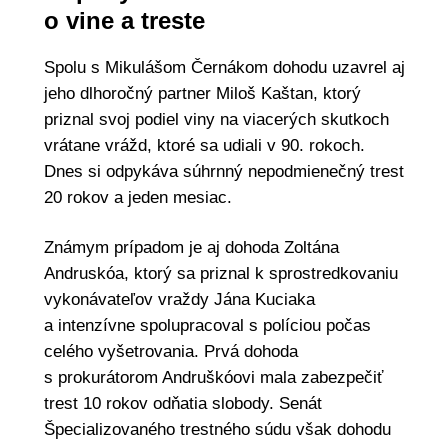
o vine a treste
Spolu s Mikulášom Černákom dohodu uzavrel aj
jeho dlhoročný partner Miloš Kaštan, ktorý
priznal svoj podiel viny na viacerých skutkoch
vrátane vrážd, ktoré sa udiali v 90. rokoch.
Dnes si odpykáva súhrnný nepodmienečný trest
20 rokov a jeden mesiac.
Známym prípadom je aj dohoda Zoltána
Andruskóa, ktorý sa priznal k sprostredkovaniu
vykonávateľov vraždy Jána Kuciaka
a intenzívne spolupracoval s políciou počas
celého vyšetrovania. Prvá dohoda
s prokurátorom Andruškóovi mala zabezpečiť
trest 10 rokov odňatia slobody. Senát
Špecializovaného trestného súdu však dohodu