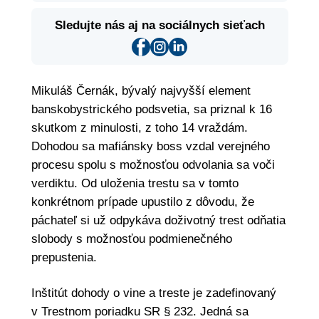
Sledujte nás aj na sociálnych sieťach
Mikuláš Černák, bývalý najvyšší element
banskobystrického podsvetia, sa priznal k 16
skutkom z minulosti, z toho 14 vraždám.
Dohodou sa mafiánsky boss vzdal verejného
procesu spolu s možnosťou odvolania sa voči
verdiktu. Od uloženia trestu sa v tomto
konkrétnom prípade upustilo z dôvodu, že
páchateľ si už odpykáva doživotný trest odňatia
slobody s možnosťou podmienečného
prepustenia.
Inštitút dohody o vine a treste je zadefinovaný
v Trestnom poriadku SR § 232. Jedná sa