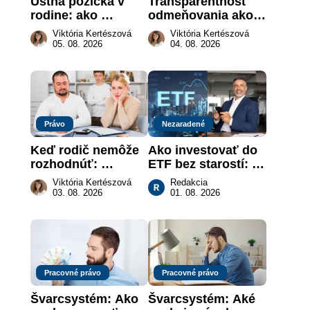
Ústna pôžička v 
Transparentnosť 
rodine: ako 
odmeňovania ako 
vymôcť peniaze, 
právna povinnosť: 
Viktória Kertészová
Viktória Kertészová
keď na papieri nie 
revolúcia na 
05. 08. 2026
04. 08. 2026
je takmer nič
slovenskom trhu 
práce
Právo
Nezaradené
Keď rodič nemôže 
Ako investovať do 
rozhodnúť: 
ETF bez starostí: 
nahradenie prejavu 
Investičné plány, 
Viktória Kertészová
Redakcia
vôle súdom v 
ktoré urobia prácu 
03. 08. 2026
01. 08. 2026
záujme dieťaťa
za vás
Pracovné právo
Pracovné právo
Švarcsystém: Ako 
Švarcsystém: Aké 