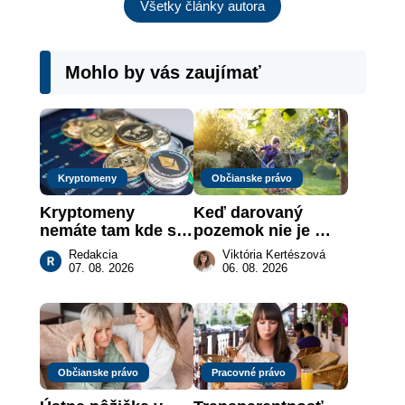
Všetky články autora
Mohlo by vás zaujímať
Kryptomeny
Občianske právo
Kryptomeny 
Keď darovaný 
nemáte tam kde si 
pozemok nie je 
myslíte: Viete, kde 
„hotová vec“: kedy 
Redakcia
Viktória Kertészová
sa naozaj 
môže darca žiadať 
07. 08. 2026
06. 08. 2026
nachádzajú?
dar späť
Občianske právo
Pracovné právo