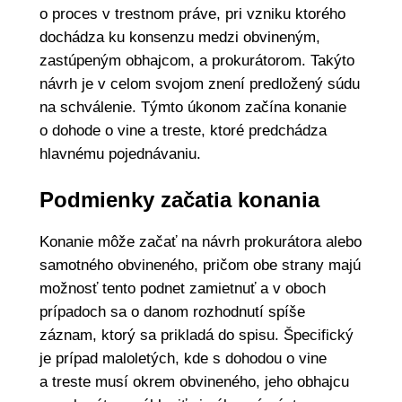
o proces v trestnom práve, pri vzniku ktorého
dochádza ku konsenzu medzi obvineným,
zastúpeným obhajcom, a prokurátorom. Takýto
návrh je v celom svojom znení predložený súdu
na schválenie. Týmto úkonom začína konanie
o dohode o vine a treste, ktoré predchádza
hlavnému pojednávaniu.
Podmienky začatia konania
Konanie môže začať na návrh prokurátora alebo
samotného obvineného, pričom obe strany majú
možnosť tento podnet zamietnuť a v oboch
prípadoch sa o danom rozhodnutí spíše
záznam, ktorý sa prikladá do spisu. Špecifický
je prípad maloletých, kde s dohodou o vine
a treste musí okrem obvineného, jeho obhajcu