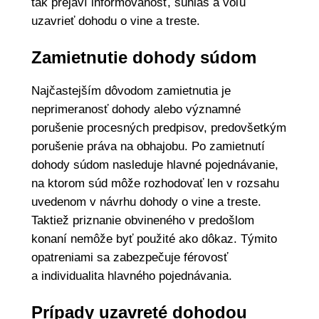
tak prejaví informovanosť, súhlas a vôľu
uzavrieť dohodu o vine a treste.
Zamietnutie dohody súdom
Najčastejším dôvodom zamietnutia je
neprimeranosť dohody alebo významné
porušenie procesných predpisov, predovšetkým
porušenie práva na obhajobu. Po zamietnutí
dohody súdom nasleduje hlavné pojednávanie,
na ktorom súd môže rozhodovať len v rozsahu
uvedenom v návrhu dohody o vine a treste.
Taktiež priznanie obvineného v predošlom
konaní nemôže byť použité ako dôkaz. Týmito
opatreniami sa zabezpečuje férovosť
a individualita hlavného pojednávania.
Prípady uzavreté dohodou