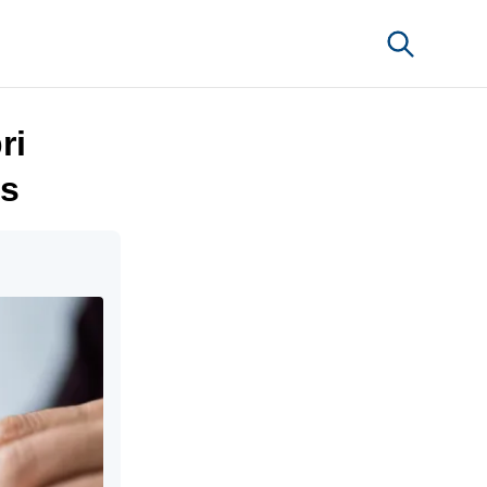
ri
us