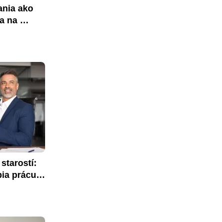
nia ako 
a na 
tarostí: 
ia prácu 