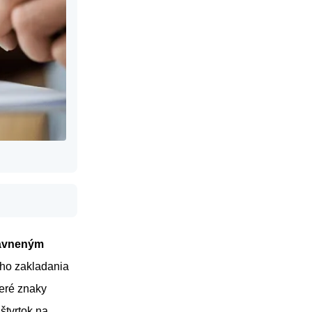
ávneným
ého zakladania
eré znaky
štvrtok na