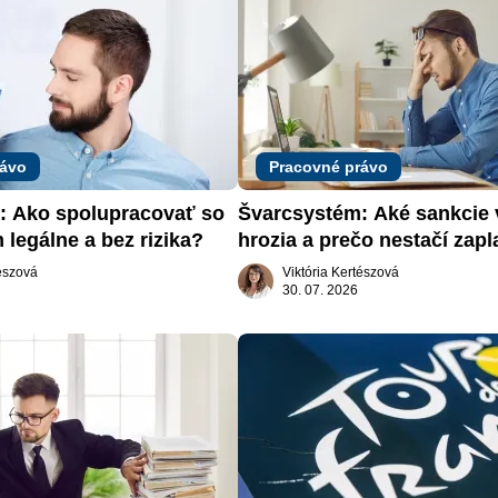
rávo
Pracovné právo
 Ako spolupracovať so 
Švarcsystém: Aké sankcie 
 legálne a bez rizika?
hrozia a prečo nestačí zapla
pokutu?
tészová
Viktória Kertészová
30. 07. 2026