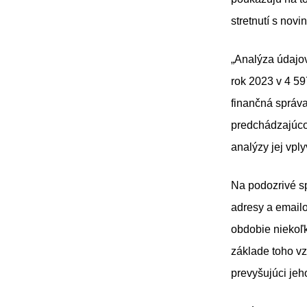
stretnutí s novi
„Analýza údajov
rok 2023 v 4 5
finančná správa
predchádzajúco
analýzy jej vply
Na podozrivé sp
adresy a emailo
obdobie niekoľ
základe toho v
prevyšujúci jeh