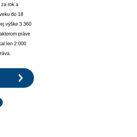
 za rok a
 veku do 18
vej výške 3 360
 faktorom práve
al len 2 000
ráva.