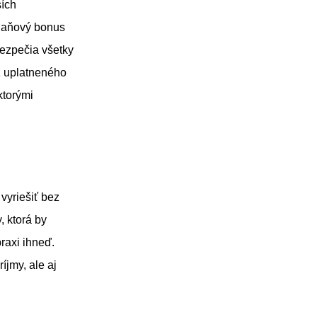
ších
 daňový bonus
ezpečia všetky
z uplatneného
 ktorými
 vyriešiť bez
, ktorá by
raxi ihneď.
jmy, ale aj