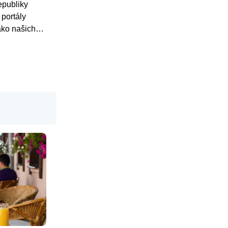
epubliky
 portály
ako našich