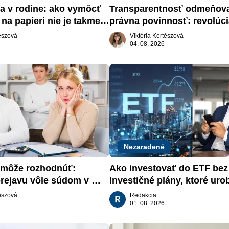
a v rodine: ako vymôcť 
Transparentnosť odmeňova
na papieri nie je takmer 
právna povinnosť: revolúci
slovenskom trhu práce
tészová
Viktória Kertészová
04. 08. 2026
Nezaradené
môže rozhodnúť: 
Ako investovať do ETF bez s
rejavu vôle súdom v 
Investičné plány, ktoré urob
aťa
za vás
tészová
Redakcia
01. 08. 2026