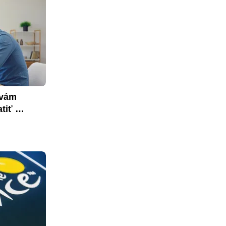
vám 
tiť 