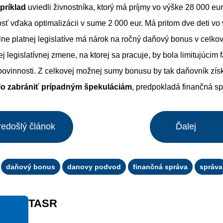
 príklad
uviedli živnostníka, ktorý má príjmy vo výške 28 000 eur
ť vďaka optimalizácii v sume 2 000 eur. Má pritom dve deti vo
álne platnej legislatíve má nárok na ročný daňový bonus v celko
j legislatívnej zmene, na ktorej sa pracuje, by bola limitujúcim
ovinnosti. Z celkovej možnej sumy bonusu by tak daňovník získ
o zabrániť prípadným špekuláciám
, predpokladá finančná sp
redošlý článok
Ďalej
daňový bonus
danovy podvod
finančná správa
správa
TASR