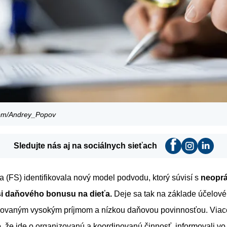
com/Andrey_Popov
Sledujte nás aj na sociálnych sieťach
 (FS) identifikovala nový model podvodu, ktorý súvisí s
neopr
i daňového bonusu na dieťa.
Deje sa tak na základe účelov
azovaným vysokým príjmom a nízkou daňovou povinnosťou. Viac
, že ide o organizovanú a koordinovanú činnosť, informovali vo 