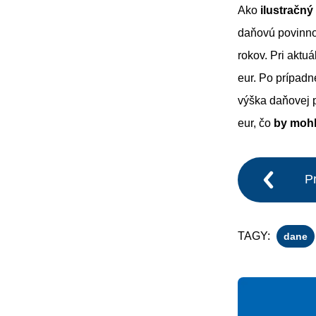
Ako
ilustračný
daňovú povinnos
rokov. Pri aktu
eur. Po prípadne
výška daňovej p
eur, čo
by mohl
P
TAGY:
dane