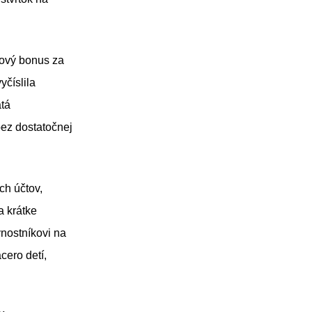
ňový bonus za
vyčíslila
atá
ez dostatočnej
ch účtov,
a krátke
nostníkovi na
acero detí,