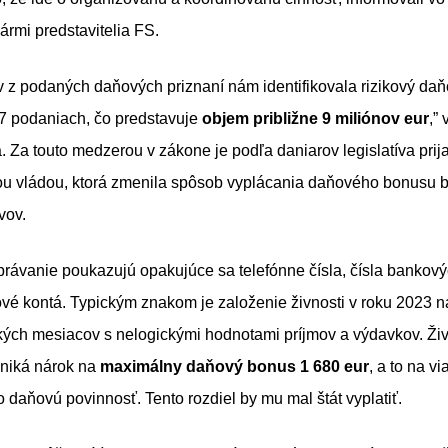
nármi predstavitelia FS.
 z podaných daňových priznaní nám identifikovala rizikový da
97 podaniach, čo predstavuje
objem približne 9 miliónov eur
,” 
. Za touto medzerou v zákone je podľa daniarov legislatíva prij
u vládou, ktorá zmenila spôsob vyplácania daňového bonusu b
vov.
rávanie poukazujú opakujúce sa telefónne čísla, čísla bankový
vé kontá. Typickým znakom je založenie živnosti v roku 2023 n
kých mesiacov s nelogickými hodnotami príjmov a výdavkov. Živ
zniká nárok na
maximálny daňový bonus 1 680 eur
, a to na vi
o daňovú povinnosť. Tento rozdiel by mu mal štát vyplatiť.