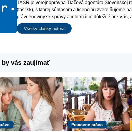
TASR je verejnoprávna Tlačová agentúra Slovenskej r
(tasr.sk), s ktorej súhlasom a licenciou zverejňujeme na
právnenoviny.sk správy a informácie dôležité pre Vás, 
verných čitateľov.
Všetky články autora
 by vás zaujímať
právo
Pracovné právo