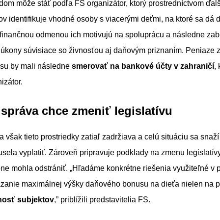
om môže stáť podľa FS organizátor, ktorý prostredníctvom ďal
v identifikuje vhodné osoby s viacerými deťmi, na ktoré sa dá
u finančnou odmenou ich motivujú na spoluprácu a následne zab
e úkony súvisiace so živnosťou aj daňovým priznaním. Peniaze 
su by mali následne
smerovať na bankové účty v zahraničí
,
izátor.
správa chce zmeniť legislatívu
však tieto prostriedky zatiaľ zadržiava a celú situáciu sa snaží
usela vyplatiť. Zároveň pripravuje podklady na zmenu legislatívy
e mohla odstrániť. „Hľadáme konkrétne riešenia využiteľné v p
zanie maximálnej výšky daňového bonusu na dieťa nielen na prí
osť subjektov
,” priblížili predstavitelia FS.