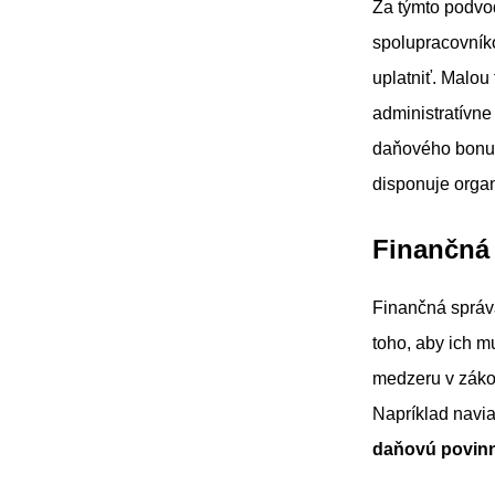
Za týmto podvod
spolupracovníko
uplatniť. Malo
administratívn
daňového bonu
disponuje organ
Finančná 
Finančná správa 
toho, aby ich m
medzeru v zákon
Napríklad navia
daňovú povinn