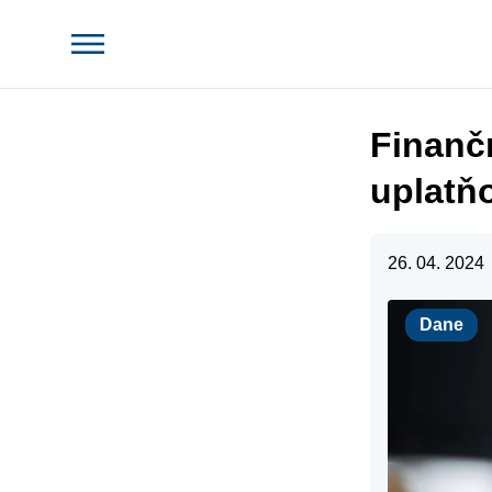
Finanč
uplatň
26. 04. 2024
Dane
Dane