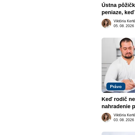
Ústna pôžičk
peniaze, keď 
nič
Viktória Ker
05. 08. 2026
Právo
Keď rodič ne
nahradenie p
záujme dieť
Viktória Ker
03. 08. 2026