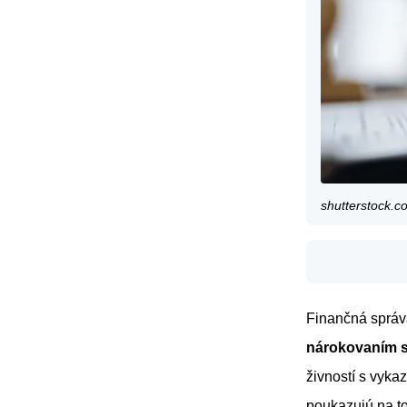
shutterstock.
Finančná správa
nárokovaním s
živností s vyk
poukazujú na to