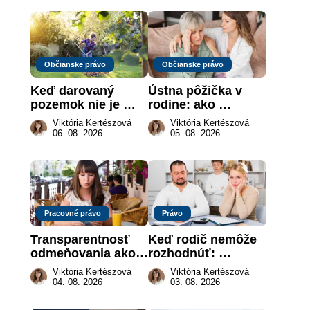
Občianske právo
Občianske právo
Keď darovaný 
Ústna pôžička v 
pozemok nie je 
rodine: ako 
„hotová vec“: kedy 
vymôcť peniaze, 
Viktória Kertészová
Viktória Kertészová
môže darca žiadať 
keď na papieri nie 
06. 08. 2026
05. 08. 2026
dar späť
je takmer nič
Pracovné právo
Právo
Transparentnosť 
Keď rodič nemôže 
odmeňovania ako 
rozhodnúť: 
právna povinnosť: 
nahradenie prejavu 
Viktória Kertészová
Viktória Kertészová
revolúcia na 
vôle súdom v 
04. 08. 2026
03. 08. 2026
slovenskom trhu 
záujme dieťaťa
práce