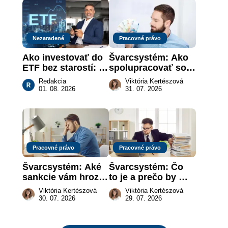
Nezaradené
Pracovné právo
Ako investovať do 
Švarcsystém: Ako 
ETF bez starostí: 
spolupracovať so 
Investičné plány, 
živnostníkom 
Redakcia
Viktória Kertészová
ktoré urobia prácu 
legálne a bez 
01. 08. 2026
31. 07. 2026
za vás
rizika?
Pracovné právo
Pracovné právo
Švarcsystém: Aké 
Švarcsystém: Čo 
sankcie vám hrozia 
to je a prečo by 
a prečo nestačí 
vás to malo 
Viktória Kertészová
Viktória Kertészová
zaplatiť pokutu?
zaujímať
30. 07. 2026
29. 07. 2026