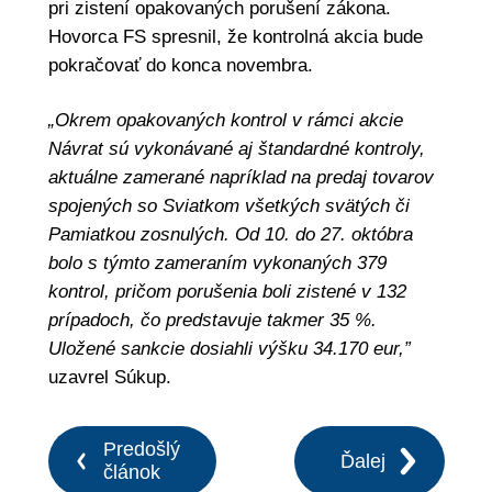
pri zistení opakovaných porušení zákona.
Hovorca FS spresnil, že kontrolná akcia bude
pokračovať do konca novembra.
„Okrem opakovaných kontrol v rámci akcie
Návrat sú vykonávané aj štandardné kontroly,
aktuálne zamerané napríklad na predaj tovarov
spojených so Sviatkom všetkých svätých či
Pamiatkou zosnulých. Od 10. do 27. októbra
bolo s týmto zameraním vykonaných 379
kontrol, pričom porušenia boli zistené v 132
prípadoch, čo predstavuje takmer 35 %.
Uložené sankcie dosiahli výšku 34.170 eur,”
uzavrel Súkup.
Predošlý
Ďalej
článok