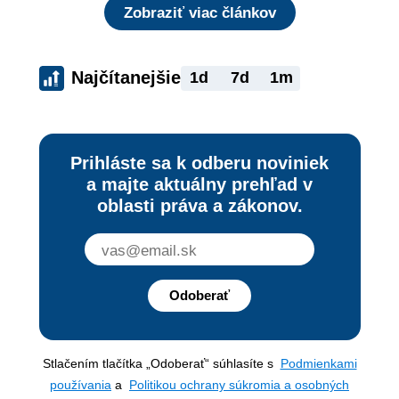
Zobraziť viac článkov
Najčítanejšie
1d
7d
1m
Prihláste sa k odberu noviniek
a majte aktuálny prehľad v
oblasti práva a zákonov.
Odoberať
Stlačením tlačítka „Odoberať“ súhlasíte s
Podmienkami
používania
a
Politikou ochrany súkromia a osobných