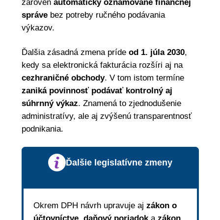
zároveň
automaticky oznamované finančnej
správe
bez potreby ručného podávania
výkazov.
Ďalšia zásadná zmena príde
od 1. júla 2030
,
kedy sa elektronická fakturácia rozšíri aj na
cezhraničné obchody
. V tom istom termíne
zaniká povinnosť podávať kontrolný aj
súhrnný výkaz
. Znamená to zjednodušenie
administratívy, ale aj zvýšenú transparentnosť
podnikania.
Ďalšie legislatívne zmeny
Okrem DPH návrh upravuje aj
zákon o
účtovníctve
,
daňový poriadok
a
zákon