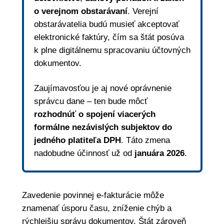
o verejnom obstarávaní
. Verejní
obstarávatelia budú musieť akceptovať
elektronické faktúry, čím sa štát posúva
k plne digitálnemu spracovaniu účtovných
dokumentov.
Zaujímavosťou je aj nové oprávnenie
správcu dane – ten bude môcť
rozhodnúť o spojení viacerých
formálne nezávislých subjektov do
jedného platiteľa DPH
. Táto zmena
nadobudne účinnosť už od
januára 2026
.
Zavedenie povinnej e-fakturácie môže
znamenať úsporu času, zníženie chýb a
rýchlejšiu správu dokumentov. Štát zároveň