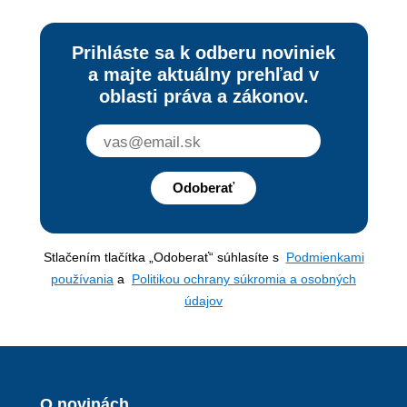
Prihláste sa k odberu noviniek
a majte aktuálny prehľad v
oblasti práva a zákonov.
Odoberať
Stlačením tlačítka „Odoberať“ súhlasíte s
Podmienkami
používania
a
Politikou ochrany súkromia a osobných
údajov
O novinách