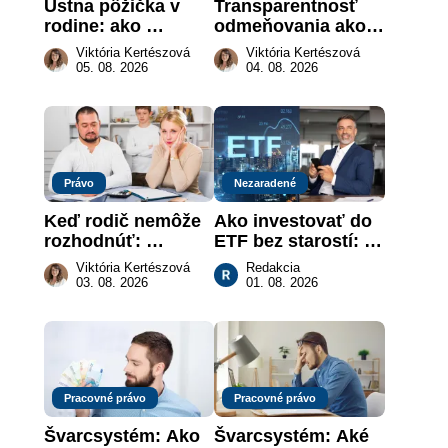
Ústna pôžička v 
Transparentnosť 
rodine: ako 
odmeňovania ako 
vymôcť peniaze, 
právna povinnosť: 
Viktória Kertészová
Viktória Kertészová
keď na papieri nie 
revolúcia na 
05. 08. 2026
04. 08. 2026
je takmer nič
slovenskom trhu 
práce
Právo
Nezaradené
Keď rodič nemôže 
Ako investovať do 
rozhodnúť: 
ETF bez starostí: 
nahradenie prejavu 
Investičné plány, 
Viktória Kertészová
Redakcia
vôle súdom v 
ktoré urobia prácu 
03. 08. 2026
01. 08. 2026
záujme dieťaťa
za vás
Pracovné právo
Pracovné právo
Švarcsystém: Ako 
Švarcsystém: Aké 