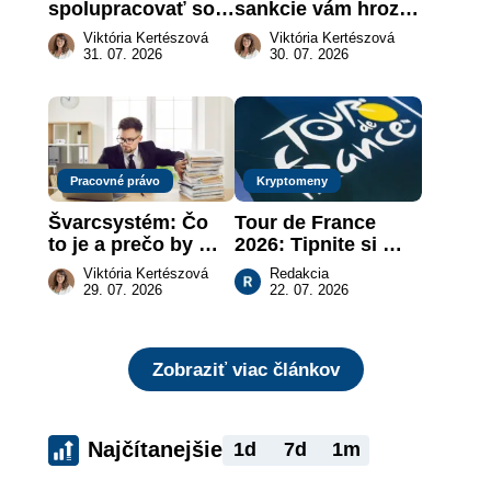
spolupracovať so 
sankcie vám hrozia 
živnostníkom 
a prečo nestačí 
Viktória Kertészová
Viktória Kertészová
legálne a bez 
zaplatiť pokutu?
31. 07. 2026
30. 07. 2026
rizika?
Pracovné právo
Kryptomeny
Švarcsystém: Čo 
Tour de France 
to je a prečo by 
2026: Tipnite si 
vás to malo 
pódium etapy a 
Viktória Kertészová
Redakcia
zaujímať
získajte podiel z 2 
29. 07. 2026
22. 07. 2026
000 €
Zobraziť viac článkov
Najčítanejšie
1d
7d
1m