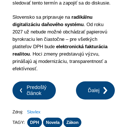
sledovať tento termín a zapojiť sa do diskusie.
Slovensko sa pripravuje na
radikálnu
digitalizáciu daňového systému
. Od roku
2027 už nebude možné obchádzať papierovú
byrokraciu len čiastočne – pre všetkých
platiteľov DPH bude
elektronická fakturácia
realitou
. Hoci zmeny predstavujú výzvu,
prinášajú aj modernizáciu, transparentnosť a
efektívnosť.
Predošlý
Ďalej
článok
Zdroj:
Slovlex
TAGY:
DPH
Novela
Zákon