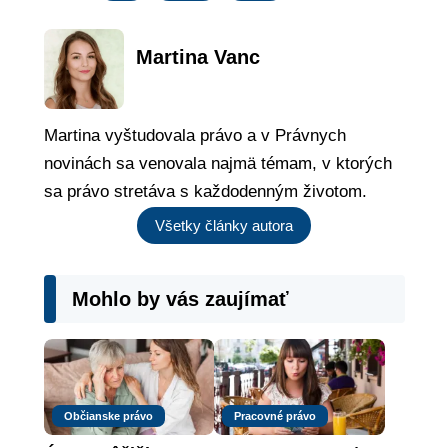
Martina Vanc
Martina vyštudovala právo a v Právnych
novinách sa venovala najmä témam, v ktorých
sa právo stretáva s každodenným životom.
Všetky články autora
Mohlo by vás zaujímať
Občianske právo
Pracovné právo