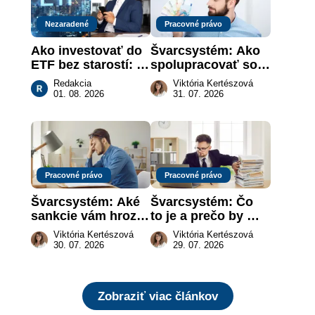
Nezaradené
Pracovné právo
Ako investovať do 
Švarcsystém: Ako 
ETF bez starostí: 
spolupracovať so 
Investičné plány, 
živnostníkom 
Redakcia
Viktória Kertészová
ktoré urobia prácu 
legálne a bez 
01. 08. 2026
31. 07. 2026
za vás
rizika?
Pracovné právo
Pracovné právo
Švarcsystém: Aké 
Švarcsystém: Čo 
sankcie vám hrozia 
to je a prečo by 
a prečo nestačí 
vás to malo 
Viktória Kertészová
Viktória Kertészová
zaplatiť pokutu?
zaujímať
30. 07. 2026
29. 07. 2026
Zobraziť viac článkov