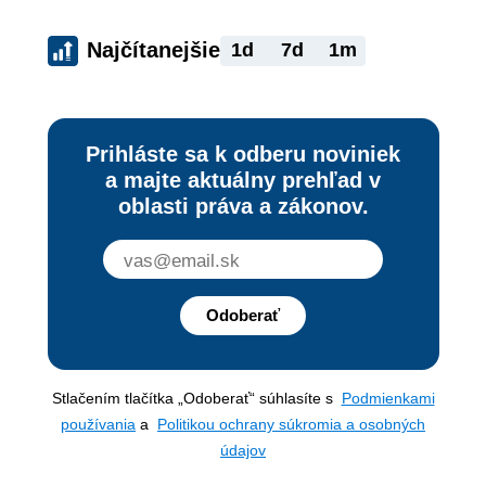
Najčítanejšie
1d
7d
1m
Prihláste sa k odberu noviniek
a majte aktuálny prehľad v
oblasti práva a zákonov.
Odoberať
Stlačením tlačítka „Odoberať“ súhlasíte s
Podmienkami
používania
a
Politikou ochrany súkromia a osobných
údajov