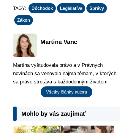
TAGY:
Dôchodok
Legislatíva
Správy
Zákon
Martina Vanc
Martina vyštudovala právo a v Právnych
novinách sa venovala najmä témam, v ktorých
sa právo stretáva s každodenným životom.
Všetky články autora
Mohlo by vás zaujímať