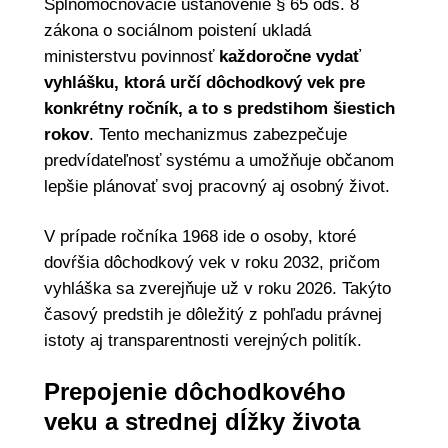
Splnomocňovacie ustanovenie § 65 ods. 8
zákona o sociálnom poistení ukladá
ministerstvu povinnosť
každoročne vydať
vyhlášku, ktorá určí dôchodkový vek pre
konkrétny ročník, a to s predstihom šiestich
rokov
. Tento mechanizmus zabezpečuje
predvídateľnosť systému a umožňuje občanom
lepšie plánovať svoj pracovný aj osobný život.
V prípade ročníka 1968 ide o osoby, ktoré
dovŕšia dôchodkový vek v roku 2032, pričom
vyhláška sa zverejňuje už v roku 2026. Takýto
časový predstih je dôležitý z pohľadu právnej
istoty aj transparentnosti verejných politík.
Prepojenie dôchodkového
veku a strednej dĺžky života