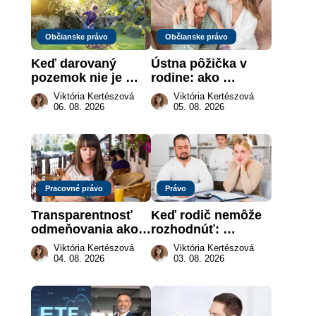
Občianske právo
Občianske právo
Keď darovaný 
Ústna pôžička v 
pozemok nie je 
rodine: ako 
„hotová vec“: kedy 
vymôcť peniaze, 
Viktória Kertészová
Viktória Kertészová
môže darca žiadať 
keď na papieri nie 
06. 08. 2026
05. 08. 2026
dar späť
je takmer nič
Pracovné právo
Právo
Transparentnosť 
Keď rodič nemôže 
odmeňovania ako 
rozhodnúť: 
právna povinnosť: 
nahradenie prejavu 
Viktória Kertészová
Viktória Kertészová
revolúcia na 
vôle súdom v 
04. 08. 2026
03. 08. 2026
slovenskom trhu 
záujme dieťaťa
práce