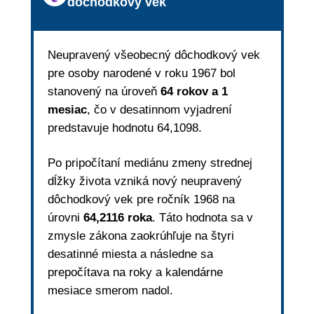
dôchodkový vek
Neupravený všeobecný dôchodkový vek
pre osoby narodené v roku 1967 bol
stanovený na úroveň
64 rokov a 1
mesiac
, čo v desatinnom vyjadrení
predstavuje hodnotu 64,1098.
Po pripočítaní mediánu zmeny strednej
dĺžky života vzniká nový neupravený
dôchodkový vek pre ročník 1968 na
úrovni
64,2116 roka
. Táto hodnota sa v
zmysle zákona zaokrúhľuje na štyri
desatinné miesta a následne sa
prepočítava na roky a kalendárne
mesiace smerom nadol.