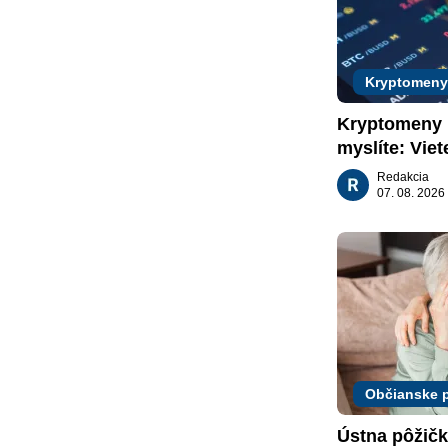
Kryptomeny
Kryptomeny n
myslíte: Viet
nachádzajú?
Redakcia
07. 08. 2026
Občianske 
Ústna pôžičk