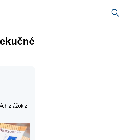
xekučné
ých zrážok z