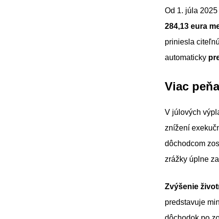
Od 1. júla 2025
284,13 eura m
priniesla citeľ
automaticky
pr
Viac peň
V júlových výpl
znížení exekuč
dôchodcom zost
zrážky úplne za
Zvýšenie život
predstavuje min
dôchodok po zo