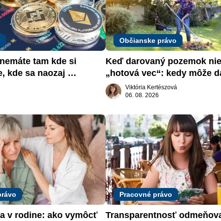
Občianske právo
emáte tam kde si 
Keď darovaný pozemok nie 
e, kde sa naozaj 
„hotová vec“: kedy môže da
žiadať dar späť
Viktória Kertészová
06. 08. 2026
právo
Pracovné právo
a v rodine: ako vymôcť 
Transparentnosť odmeňova