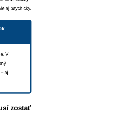
e aj psychicky.
ok
e. V
sný
 – aj
sí zostať