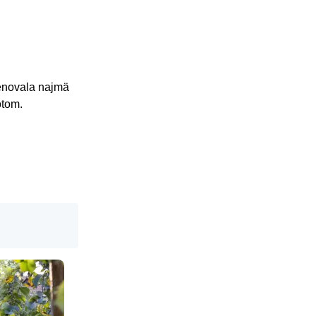
venovala najmä
otom.