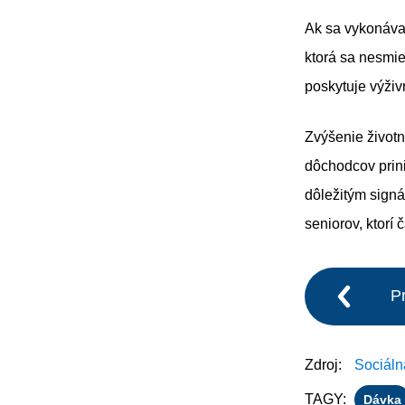
Ak sa vykonáva
ktorá sa nesmie
poskytuje výživ
Zvýšenie život
dôchodcov prini
dôležitým signá
seniorov, ktorí 
P
Zdroj:
Sociáln
TAGY:
Dávka