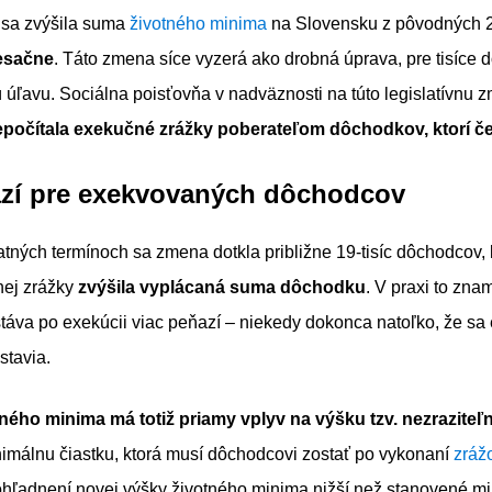
 sa zvýšila suma
životného minima
na Slovensku z pôvodných 2
esačne
. Táto zmena síce vyzerá ako drobná úprava, pre tisíce
nú úľavu. Sociálna poisťovňa v nadväznosti na túto legislatívnu 
epočítala exekučné zrážky poberateľom dôchodkov, ktorí čel
azí pre exekvovaných dôchodcov
atných termínoch sa zmena dotkla približne 19-tisíc dôchodcov,
nej zrážky
zvýšila vyplácaná suma dôchodku
. V praxi to zna
áva po exekúcii viac peňazí – niekedy dokonca natoľko, že sa
stavia.
ného minima má totiž priamy vplyv na výšku tzv. nezraziteľ
imálnu čiastku, ktorá musí dôchodcovi zostať po vykonaní
zráž
hľadnení novej výšky životného minima nižší než stanovené m