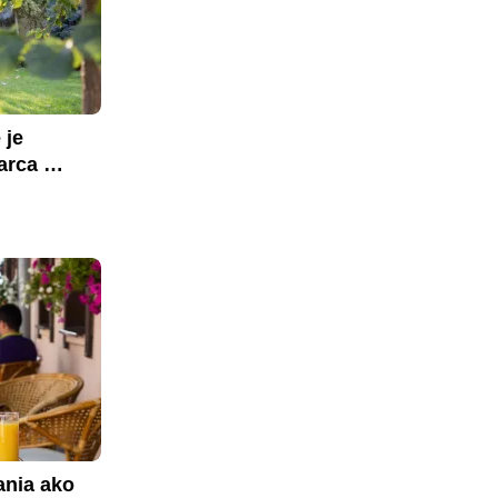
je 
rca 
nia ako 