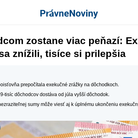
com zostane viac peňazí: E
a znížili, tisíce si prilepšia
poisťovňa prepočítala exekučné zrážky na dôchodkoch.
19-tisíc dôchodcov dostáva od júla vyšší dôchodok.
nezraziteľnej sumy môže viesť aj k úplnému ukončeniu exekučn