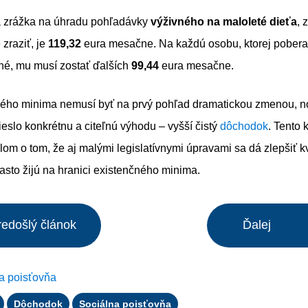
 zrážka na úhradu pohľadávky
výživného na maloleté dieťa
, 
 zraziť, je
119,32
eura mesačne. Na každú osobu, ktorej pober
né, mu musí zostať ďalších
99,44
eura mesačne.
ného minima nemusí byť na prvý pohľad dramatickou zmenou, no 
eslo konkrétnu a citeľnú výhodu – vyšší čistý
dôchodok
. Tento 
lom o tom, že aj malými legislatívnymi úpravami sa dá zlepšiť kv
často žijú na hranici existenčného minima.
redošlý článok
Ďalej
a poisťovňa
Dôchodok
Sociálna poisťovňa