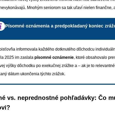
evykonávajú. Mnohým seniorom sa tak uľaví nielen finančne, al
Písomné oznámenia a predpokladaný koniec zráž
oisťovňa informovala každého dotknutého dôchodcu individuáln
úla 2025 im zaslala
písomné oznámenie
, ktoré obsahovalo pre
vej výšky dôchodku po exekučnej zrážke a – ak je to relevantné
aný dátum ukončenia týchto zrážok.
né vs. neprednostné pohľadávky: Čo mu
vi?