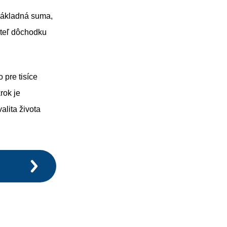
základná suma,
ateľ dôchodku
pre tisíce
krok je
alita života