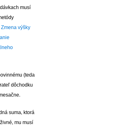
ľadávkach musí
metódy
:
Zmena výšky
nanie
álneho
 povinnému (teda
rateľ dôchodku
mesačne.
dná suma, ktorá
ýživné, mu musí