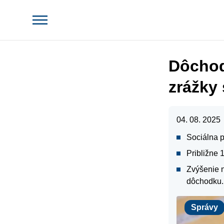
Dôchod
zrážky s
04. 08. 2025
Sociálna 
Približne 
Zvýšenie 
dôchodku.
Správy
Správy