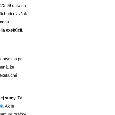
73,99 eura na
 dôchodcov však
zmenu
ia exekúcii
.
 ktorým sa po
mená, že
 exekučné
nej sumy.
Tá
ok
. Ak je
inimum, zrážky