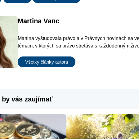
Martina Vanc
Martina vyštudovala právo a v Právnych novinách sa 
témam, v ktorých sa právo stretáva s každodenným živ
Všetky články autora
 by vás zaujímať