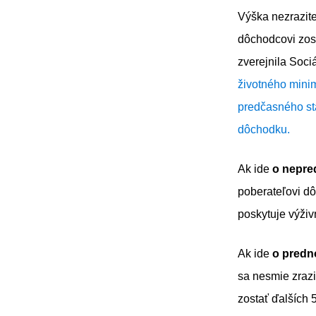
Výška nezrazite
dôchodcovi zos
zverejnila Soci
životného minim
predčasného st
dôchodku.
Ak ide
o nepre
poberateľovi d
poskytuje výživ
Ak ide
o predn
sa nesmie zrazi
zostať ďalších 