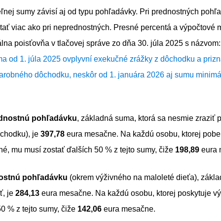
ľnej sumy závisí aj od typu pohľadávky. Pri prednostných poh
tať viac ako pri neprednostných. Presné percentá a výpočtové 
álna poisťovňa v tlačovej správe zo dňa 30. júla 2025 s názvom
a od 1. júla 2025 ovplyvní exekučné zrážky z dôchodku a priz
arobného dôchodku, neskôr od 1. januára 2026 aj sumu minim
dnostnú pohľadávku
, základná suma, ktorá sa nesmie zraziť
ôchodku), je
397,78
eura mesačne. Na každú osobu, ktorej pobe
né, mu musí zostať ďalších 50 % z tejto sumy, čiže
198,89
eura 
ostnú pohľadávku
(okrem výživného na maloleté dieťa), zákla
ť, je
284,13
eura mesačne. Na každú osobu, ktorej poskytuje v
50 % z tejto sumy, čiže
142,06
eura mesačne.