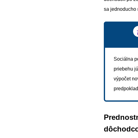
sa jednoducho n
Sociálna p
priebehu j
výpočet no
predpoklad
Prednost
dôchodco