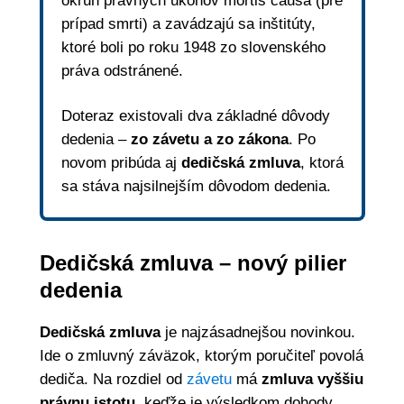
okruh právnych úkonov mortis causa (pre
prípad smrti) a zavádzajú sa inštitúty,
ktoré boli po roku 1948 zo slovenského
práva odstránené.
Doteraz existovali dva základné dôvody
dedenia –
zo závetu a zo zákona
. Po
novom pribúda aj
dedičská zmluva
, ktorá
sa stáva najsilnejším dôvodom dedenia.
Dedičská zmluva – nový pilier
dedenia
Dedičská zmluva
je najzásadnejšou novinkou.
Ide o zmluvný záväzok, ktorým poručiteľ povolá
dediča. Na rozdiel od
závetu
má
zmluva vyššiu
právnu istotu
, keďže je výsledkom dohody