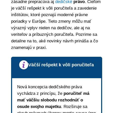
zásadne prepracúva aj
dedičské
právo
. Cieľom
je väčší rešpekt k vôli poručiteľa a zavedenie
inštitútov, ktoré poznajú moderné právne
poriadky v Európe. Tieto zmeny môžu mať
výrazný vplyv nielen na dedičov, ale aj na
veriteľov a príbuzných poručiteľa. Pozrime sa
detailne na to, aké novinky návrh prináša a čo
znamenajú v praxi.
Väčší rešpekt k vôli poručiteľa
Nová koncepcia dedičského práva
vychádza z princípu, že
poručiteľ má
mať väčšiu slobodu rozhodnúť o
osude svojho majetku
. Rozširuje sa