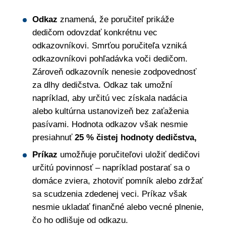
Odkaz
znamená, že poručiteľ prikáže
dedičom odovzdať konkrétnu vec
odkazovníkovi. Smrťou poručiteľa vzniká
odkazovníkovi pohľadávka voči dedičom.
Zároveň odkazovník nenesie zodpovednosť
za dlhy dedičstva. Odkaz tak umožní
napríklad, aby určitú vec získala nadácia
alebo kultúrna ustanovizeň bez zaťaženia
pasívami. Hodnota odkazov však nesmie
presiahnuť
25 % čistej hodnoty dedičstva,
Príkaz
umožňuje poručiteľovi uložiť dedičovi
určitú povinnosť – napríklad postarať sa o
domáce zviera, zhotoviť pomník alebo zdržať
sa scudzenia zdedenej veci. Príkaz však
nesmie ukladať finančné alebo vecné plnenie,
čo ho odlišuje od odkazu.