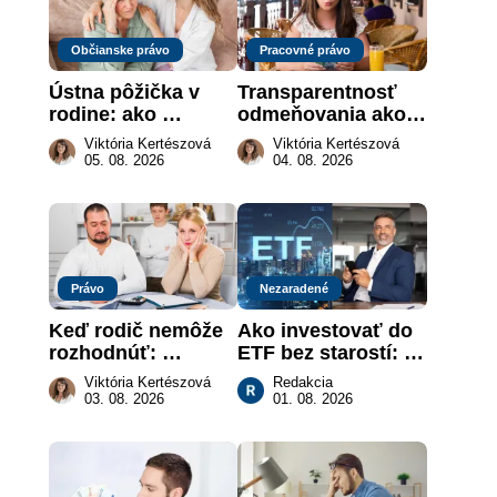
Občianske právo
Pracovné právo
Ústna pôžička v 
Transparentnosť 
rodine: ako 
odmeňovania ako 
vymôcť peniaze, 
právna povinnosť: 
Viktória Kertészová
Viktória Kertészová
keď na papieri nie 
revolúcia na 
05. 08. 2026
04. 08. 2026
je takmer nič
slovenskom trhu 
práce
Právo
Nezaradené
Keď rodič nemôže 
Ako investovať do 
rozhodnúť: 
ETF bez starostí: 
nahradenie prejavu 
Investičné plány, 
Viktória Kertészová
Redakcia
vôle súdom v 
ktoré urobia prácu 
03. 08. 2026
01. 08. 2026
záujme dieťaťa
za vás