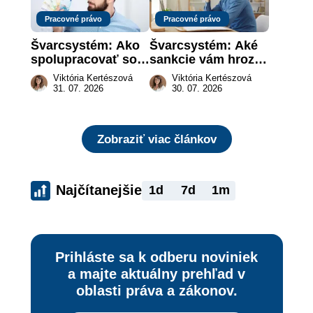
Pracovné právo
Pracovné právo
Švarcsystém: Ako 
Švarcsystém: Aké 
spolupracovať so 
sankcie vám hrozia 
živnostníkom 
a prečo nestačí 
Viktória Kertészová
Viktória Kertészová
legálne a bez 
zaplatiť pokutu?
31. 07. 2026
30. 07. 2026
rizika?
Zobraziť viac článkov
Najčítanejšie
1d
7d
1m
Prihláste sa k odberu noviniek
a majte aktuálny prehľad v
oblasti práva a zákonov.