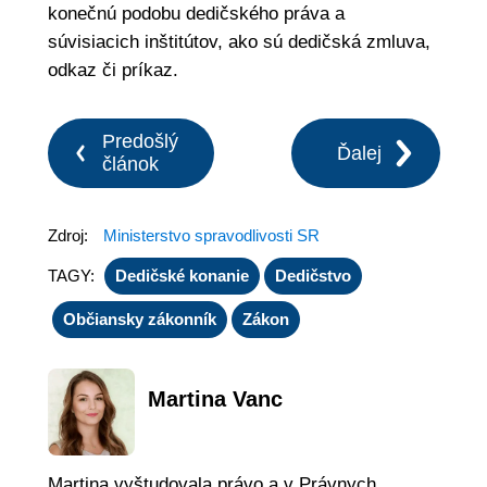
konečnú podobu dedičského práva a
súvisiacich inštitútov, ako sú dedičská zmluva,
odkaz či príkaz.
Predošlý
Ďalej
článok
Zdroj:
Ministerstvo spravodlivosti SR
TAGY:
Dedičské konanie
Dedičstvo
Občiansky zákonník
Zákon
Martina Vanc
Martina vyštudovala právo a v Právnych