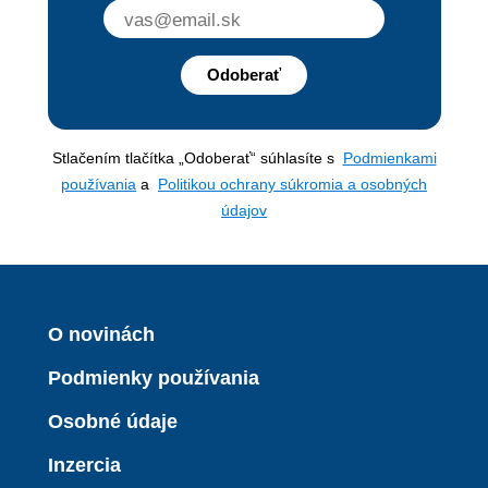
Odoberať
Stlačením tlačítka „Odoberať“ súhlasíte s
Podmienkami
používania
a
Politikou ochrany súkromia a osobných
údajov
O novinách
Podmienky používania
Osobné údaje
Inzercia