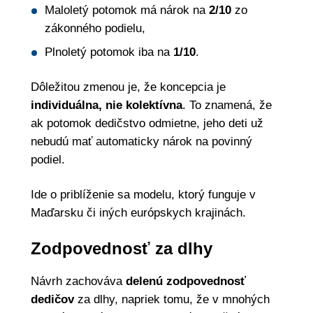
Maloletý potomok má nárok na
2/10
zo
zákonného podielu,
Plnoletý potomok iba na
1/10
.
Dôležitou zmenou je, že koncepcia je
individuálna, nie kolektívna
. To znamená, že
ak potomok dedičstvo odmietne, jeho deti už
nebudú mať automaticky nárok na povinný
podiel.
Ide o priblíženie sa modelu, ktorý funguje v
Maďarsku či iných európskych krajinách.
Zodpovednosť za dlhy
Návrh zachováva
delenú zodpovednosť
dedičov
za dlhy, napriek tomu, že v mnohých