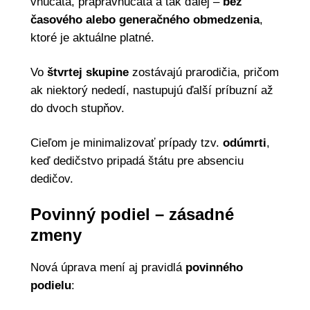
vnúčatá, prapravnúčatá a tak ďalej –
bez
časového alebo generačného obmedzenia
,
ktoré je aktuálne platné.
Vo
štvrtej skupine
zostávajú prarodičia, pričom
ak niektorý nededí, nastupujú ďalší príbuzní až
do dvoch stupňov.
Cieľom je minimalizovať prípady tzv.
odúmrti
,
keď dedičstvo pripadá štátu pre absenciu
dedičov.
Povinný podiel – zásadné
zmeny
Nová úprava mení aj pravidlá
povinného
podielu
: