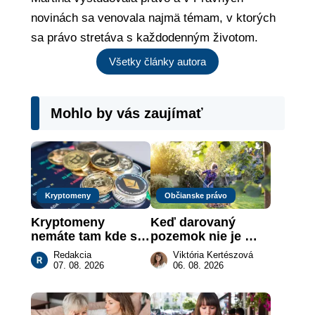
novinách sa venovala najmä témam, v ktorých
sa právo stretáva s každodenným životom.
Všetky články autora
Mohlo by vás zaujímať
Kryptomeny
Občianske právo
Kryptomeny 
Keď darovaný 
nemáte tam kde si 
pozemok nie je 
myslíte: Viete, kde 
„hotová vec“: kedy 
Redakcia
Viktória Kertészová
sa naozaj 
môže darca žiadať 
07. 08. 2026
06. 08. 2026
nachádzajú?
dar späť