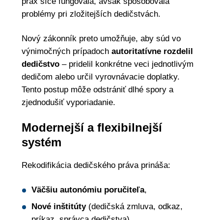
prax síce fungovala, avšak spôsobovala
problémy pri zložitejších dedičstvách.
Nový zákonník preto umožňuje, aby súd vo
výnimočných prípadoch
autoritatívne rozdelil
dedičstvo
– pridelil konkrétne veci jednotlivým
dedičom alebo určil vyrovnávacie doplatky.
Tento postup môže odstrániť dlhé spory a
zjednodušiť vyporiadanie.
Modernejší a flexibilnejší
systém
Rekodifikácia dedičského práva prináša:
Väčšiu autonómiu poručiteľa
,
Nové inštitúty
(dedičská zmluva, odkaz,
príkaz, správca dedičstva),