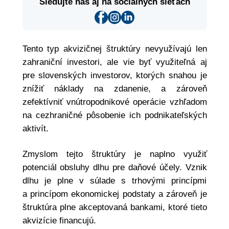
Sledujte nás aj na sociálnych sieťach
Tento typ akvizičnej štruktúry nevyužívajú len
zahraniční investori, ale vie byť využiteľná aj
pre slovenských investorov, ktorých snahou je
znížiť náklady na zdanenie, a zároveň
zefektívniť vnútropodnikové operácie vzhľadom
na cezhraničné pôsobenie ich podnikateľských
aktivít.
Zmyslom tejto štruktúry je naplno využiť
potenciál obsluhy dlhu pre daňové účely. Vznik
dlhu je plne v súlade s trhovými princípmi
a princípom ekonomickej podstaty a zároveň je
štruktúra plne akceptovaná bankami, ktoré tieto
akvizície financujú.