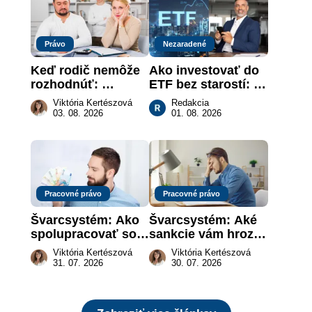
Právo
Nezaradené
Keď rodič nemôže 
Ako investovať do 
rozhodnúť: 
ETF bez starostí: 
nahradenie prejavu 
Investičné plány, 
Viktória Kertészová
Redakcia
vôle súdom v 
ktoré urobia prácu 
03. 08. 2026
01. 08. 2026
záujme dieťaťa
za vás
Pracovné právo
Pracovné právo
Švarcsystém: Ako 
Švarcsystém: Aké 
spolupracovať so 
sankcie vám hrozia 
živnostníkom 
a prečo nestačí 
Viktória Kertészová
Viktória Kertészová
legálne a bez 
zaplatiť pokutu?
31. 07. 2026
30. 07. 2026
rizika?