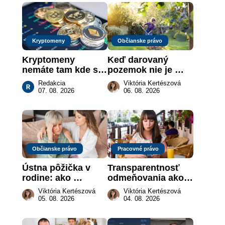
Kryptomeny
Občianske právo
Kryptomeny 
Keď darovaný 
nemáte tam kde si 
pozemok nie je 
myslíte: Viete, kde 
„hotová vec“: kedy 
Redakcia
Viktória Kertészová
sa naozaj 
môže darca žiadať 
07. 08. 2026
06. 08. 2026
nachádzajú?
dar späť
Občianske právo
Pracovné právo
Ústna pôžička v 
Transparentnosť 
rodine: ako 
odmeňovania ako 
vymôcť peniaze, 
právna povinnosť: 
Viktória Kertészová
Viktória Kertészová
keď na papieri nie 
revolúcia na 
05. 08. 2026
04. 08. 2026
je takmer nič
slovenskom trhu 
práce