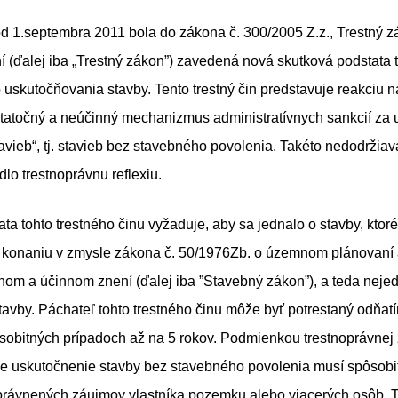
d 1.septembra 2011 bola do zákona č. 300/2005 Z.z., Trestný z
 (ďalej iba „Trestný zákon”) zavedená nová skutková podstata 
skutočňovania stavby. Tento trestný čin predstavuje reakciu na
atočný a neúčinný mechanizmus administratívnych sankcií za 
stavieb“, tj. stavieb bez stavebného povolenia. Takéto nedodržia
lo trestnoprávnu reflexiu.
ta tohto trestného činu vyžaduje, aby sa jednalo o stavby, ktor
konaniu v zmysle zákona č. 50/1976Zb. o územnom plánovaní
tnom a účinnom znení (ďalej iba ”Stavebný zákon”), a teda neje
avby. Páchateľ tohto trestného činu môže byť potrestaný odňat
osobitných prípadoch až na 5 rokov. Podmienkou trestnoprávne
 že uskutočnenie stavby bez stavebného povolenia musí spôsob
právnených záujmov vlastníka pozemku alebo viacerých osôb. 