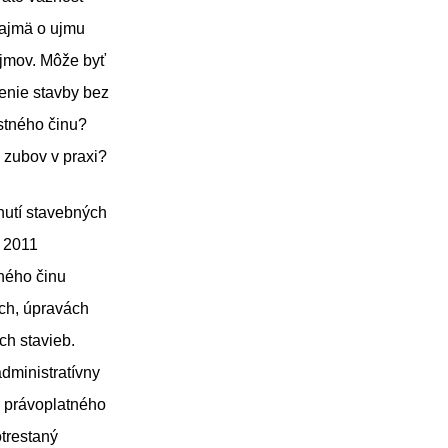
najmä o ujmu
jmov. Môže byť
enie stavby bez
estného činu?
 zubov v praxi?
nutí stavebných
a 2011
tného činu
ch, úpravách
ch stavieb.
dministratívny
e právoplatného
trestaný