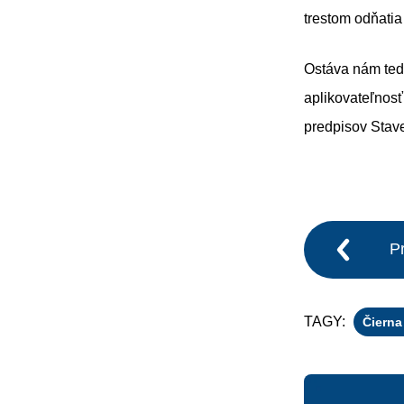
trestom odňatia
Ostáva nám ted
aplikovateľnosť
predpisov Stav
P
TAGY:
Čierna