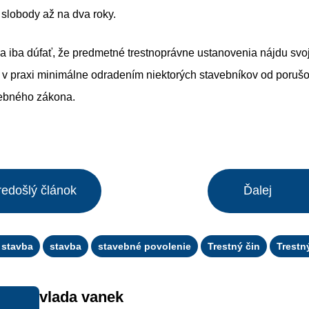
 slobody až na dva roky.
a iba dúfať, že predmetné trestnoprávne ustanovenia nájdu svo
 v praxi minimálne odradením niektorých stavebníkov od poruš
ebného zákona.
redošlý článok
Ďalej
 stavba
stavba
stavebné povolenie
Trestný čin
Trestn
vlada vanek