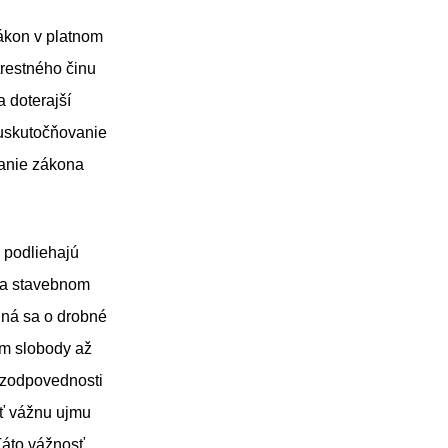
ákon v platnom
trestného činu
 doterajší
uskutočňovanie
vanie zákona
é podliehajú
 a stavebnom
dná sa o drobné
ím slobody až
j zodpovednosti
iť vážnu ujmu
Táto vážnosť