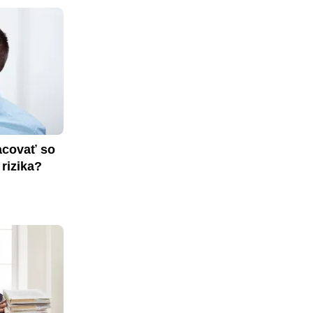
covať so 
rizika?