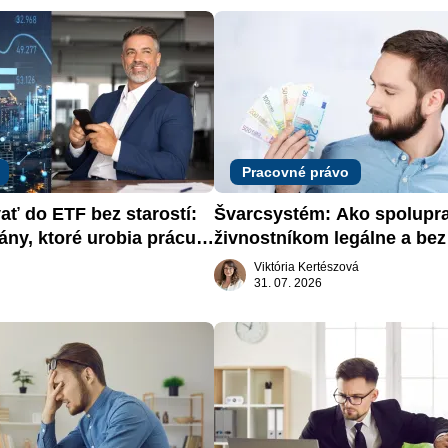
Pracovné právo
ať do ETF bez starostí: 
Švarcsystém: Ako spolupra
ány, ktoré urobia prácu 
živnostníkom legálne a bez 
Viktória Kertészová
31. 07. 2026