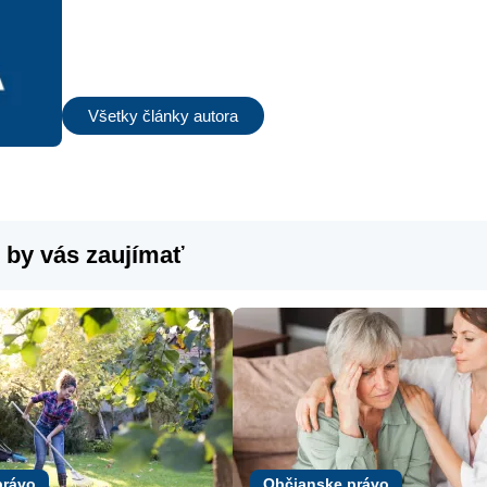
Všetky články autora
 by vás zaujímať
právo
Občianske právo