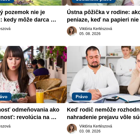
 pozemok nie je 
Ústna pôžička v rodine: ak
: kedy môže darca 
peniaze, keď na papieri nie 
päť
nič
tészová
Viktória Kertészová
05. 08. 2026
rávo
Právo
nosť odmeňovania ako 
Keď rodič nemôže rozhodnú
nosť: revolúcia na 
nahradenie prejavu vôle sú
trhu práce
záujme dieťaťa
tészová
Viktória Kertészová
03. 08. 2026