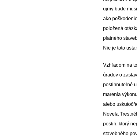
ujmy bude musi
ako poškodenie
položená otázk
platného staveb
Nie je toto ust
Vzhľadom na to,
úradov o zastav
postihnuteľné už
marenia výkonu
alebo uskutočňo
Novela Trestné
postih, ktorý n
stavebného pov