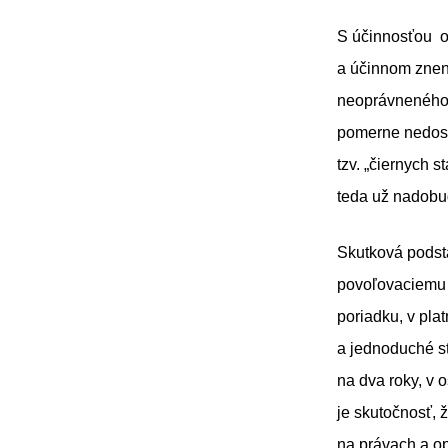
S účinnosťou o
a účinnom znení
neoprávneného u
pomerne nedost
tzv. „čiernych 
teda už nadobud
Skutková podsta
povoľovaciemu 
poriadku, v pla
a jednoduché st
na dva roky, v 
je skutočnosť,
na právach a o