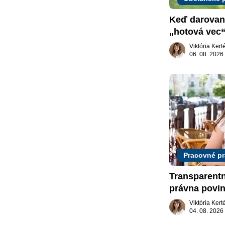
Keď darovaný
„hotová vec“
žiadať dar s
Viktória Ker
06. 08. 2026
Pracovné p
Transparent
právna povin
slovenskom 
Viktória Ker
04. 08. 2026