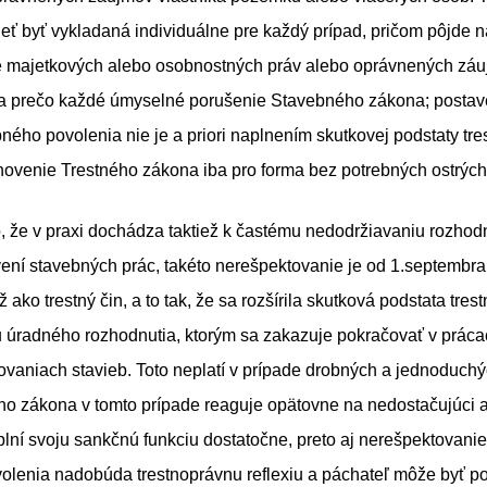
eť byť vykladaná individuálne pre každý prípad, pričom pôjde 
 majetkových alebo osobnostných práv alebo oprávnených záu
a prečo každé úmyselné porušenie Stavebného zákona; postav
ného povolenia nie je a priori naplnením skutkovej podstaty tr
anovenie Trestného zákona iba pro forma bez potrebných ostrých
 že v praxi dochádza taktiež k častému nedodržiavaniu rozhod
ení stavebných prác, takéto nerešpektovanie je od 1.septembr
 ako trestný čin, a to tak, že sa rozšírila skutková podstata tres
 úradného rozhodnutia, ktorým sa zakazuje pokračovať v práca
vaniach stavieb. Toto neplatí v prípade drobných a jednoduchý
ho zákona v tomto prípade reaguje opätovne na nedostačujúci a
eplní svoju sankčnú funkciu dostatočne, preto aj nerešpektovani
olenia nadobúda trestnoprávnu reflexiu a páchateľ môže byť po