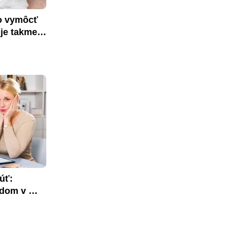
o vymôcť 
je takmer 
ť: 
dom v 