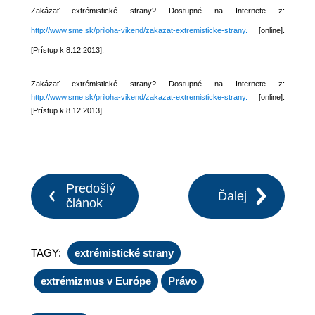
Zakázať extrémistické strany? Dostupné na Internete z:
http://www.sme.sk/priloha-vikend/zakazat-extremisticke-strany.
[online].
[Prístup k 8.12.2013].
Zakázať extrémistické strany? Dostupné na Internete z:
http://www.sme.sk/priloha-vikend/zakazat-extremisticke-strany.
[online].
[Prístup k 8.12.2013].
Predošlý
Ďalej
článok
TAGY:
extrémistické strany
extrémizmus v Európe
Právo