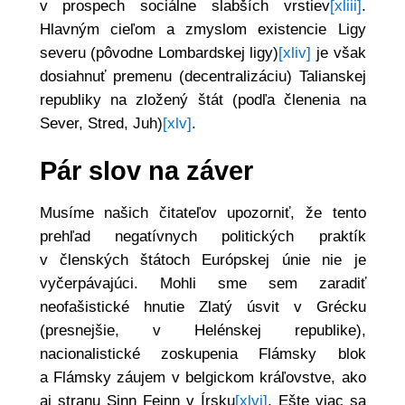
v prospech sociálne slabších vrstiev
[xliii]
.
Hlavným cieľom a zmyslom existencie Ligy
severu (pôvodne Lombardskej ligy)
[xliv]
je však
dosiahnuť premenu (decentralizáciu) Talianskej
republiky na zložený štát (podľa členenia na
Sever, Stred, Juh)
[xlv]
.
Pár slov na záver
Musíme našich čitateľov upozorniť, že tento
prehľad negatívnych politických praktík
v členských štátoch Európskej únie nie je
vyčerpávajúci. Mohli sme sem zaradiť
neofašistické hnutie Zlatý úsvit v Grécku
(presnejšie, v Helénskej republike),
nacionalistické zoskupenia Flámsky blok
a Flámsky záujem v belgickom kráľovstve, ako
aj stranu Sinn Feinn v Írsku
[xlvi]
. Ešte viac sa