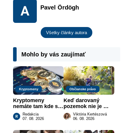
Pavel Ördögh
Všetky články autora
Mohlo by vás zaujímať
Kryptomeny
Občianske právo
Kryptomeny 
Keď darovaný 
nemáte tam kde si 
pozemok nie je 
myslíte: Viete, kde 
„hotová vec“: kedy 
Redakcia
Viktória Kertészová
sa naozaj 
môže darca žiadať 
07. 08. 2026
06. 08. 2026
nachádzajú?
dar späť