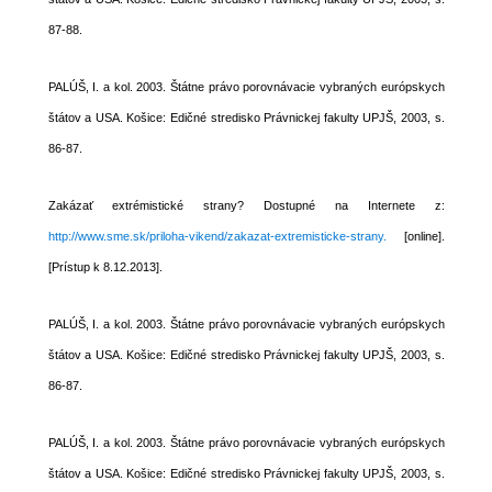
87-88.
PALÚŠ, I. a kol. 2003. Štátne právo porovnávacie vybraných európskych
štátov a USA. Košice: Edičné stredisko Právnickej fakulty UPJŠ, 2003, s.
86-87.
Zakázať extrémistické strany? Dostupné na Internete z:
http://www.sme.sk/priloha-vikend/zakazat-extremisticke-strany.
[online].
[Prístup k 8.12.2013].
PALÚŠ, I. a kol. 2003. Štátne právo porovnávacie vybraných európskych
štátov a USA. Košice: Edičné stredisko Právnickej fakulty UPJŠ, 2003, s.
86-87.
PALÚŠ, I. a kol. 2003. Štátne právo porovnávacie vybraných európskych
štátov a USA. Košice: Edičné stredisko Právnickej fakulty UPJŠ, 2003, s.