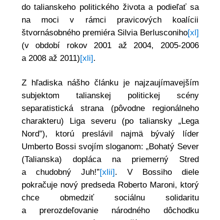
do talianskeho politického života a podieľať sa
na moci v rámci pravicových koalícii
štvornásobného premiéra Silvia Berlusconiho
[xl]
(v období rokov 2001 až 2004, 2005-2006
a 2008 až 2011)
[xli]
.
Z hľadiska nášho článku je najzaujímavejším
subjektom talianskej politickej scény
separatistická strana (pôvodne regionálneho
charakteru) Liga severu (po taliansky „Lega
Nord”), ktorú preslávil najmä bývalý líder
Umberto Bossi svojím sloganom: „Bohatý Sever
(Talianska) dopláca na priemerný Stred
a chudobný Juh!”
[xlii]
. V Bossiho diele
pokračuje nový predseda Roberto Maroni, ktorý
chce obmedziť sociálnu solidaritu
a prerozdeľovanie národného dôchodku