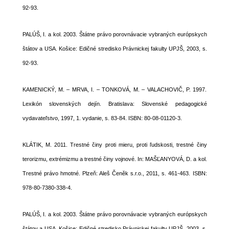
92-93.
PALÚŠ, I. a kol. 2003. Štátne právo porovnávacie vybraných európskych
štátov a USA. Košice: Edičné stredisko Právnickej fakulty UPJŠ, 2003, s.
92-93.
KAMENICKÝ, M. – MRVA, I. – TONKOVÁ, M. – VALACHOVIČ, P. 1997.
Lexikón slovenských dejín. Bratislava: Slovenské pedagogické
vydavateľstvo, 1997, 1. vydanie, s. 83-84. ISBN: 80-08-01120-3.
KLÁTIK, M. 2011. Trestné činy proti mieru, proti ľudskosti, trestné činy
terorizmu, extrémizmu a trestné činy vojnové. In: MAŠĽANYOVÁ, D. a kol.
Trestné právo hmotné. Plzeň: Aleš Čeněk s.r.o., 2011, s. 461-463. ISBN:
978-80-7380-338-4.
PALÚŠ, I. a kol. 2003. Štátne právo porovnávacie vybraných európskych
štátov a USA. Košice: Edičné stredisko Právnickej fakulty UPJŠ, 2003, s.