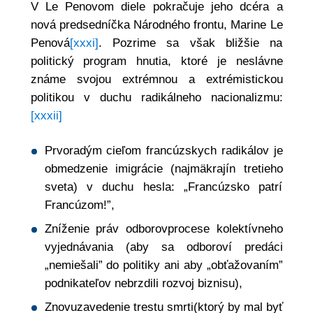
V Le Penovom diele pokračuje jeho dcéra a
nová predsedníčka Národného frontu, Marine Le
Penová
[xxxi]
. Pozrime sa však bližšie na
politický program hnutia, ktoré je neslávne
známe svojou extrémnou a extrémistickou
politikou v duchu radikálneho nacionalizmu:
[xxxii]
Prvoradým cieľom francúzskych radikálov je
obmedzenie imigrácie (najmäkrajín tretieho
sveta) v duchu hesla: „Francúzsko patrí
Francúzom!”,
Zníženie práv odborovprocese kolektívneho
vyjednávania (aby sa odboroví predáci
„nemiešali” do politiky ani aby „obťažovaním”
podnikateľov nebrzdili rozvoj biznisu),
Znovuzavedenie trestu smrti(ktorý by mal byť