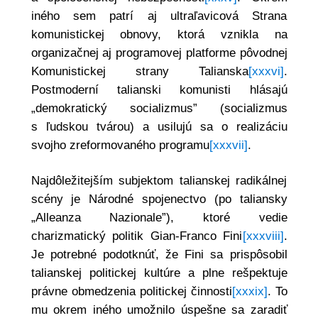
iného sem patrí aj ultraľavicová Strana
komunistickej obnovy, ktorá vznikla na
organizačnej aj programovej platforme pôvodnej
Komunistickej strany Talianska
[xxxvi]
.
Postmoderní talianski komunisti hlásajú
„demokratický socializmus” (socializmus
s ľudskou tvárou) a usilujú sa o realizáciu
svojho zreformovaného programu
[xxxvii]
.
Najdôležitejším subjektom talianskej radikálnej
scény je Národné spojenectvo (po taliansky
„Alleanza Nazionale”), ktoré vedie
charizmatický politik Gian-Franco Fini
[xxxviii]
.
Je potrebné podotknúť, že Fini sa prispôsobil
talianskej politickej kultúre a plne rešpektuje
právne obmedzenia politickej činnosti
[xxxix]
. To
mu okrem iného umožnilo úspešne sa zaradiť