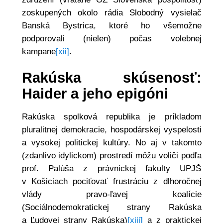
zoskupených okolo rádia Slobodný vysielač
Banská Bystrica, ktoré ho všemožne
podporovali (nielen) počas volebnej
kampane
[xii]
.
Rakúska skúsenosť:
Haider a jeho epigóni
Rakúska spolková republika je príkladom
pluralitnej demokracie, hospodárskej vyspelosti
a vysokej politickej kultúry. No aj v takomto
(zdanlivo idylickom) prostredí môžu voliči podľa
prof. Palúša z právnickej fakulty UPJŠ
v Košiciach pociťovať frustráciu z dlhoročnej
vlády pravo-ľavej koalície
(Sociálnodemokratickej strany Rakúska
a Ľudovej strany Rakúska)
[xiii]
a z praktickej