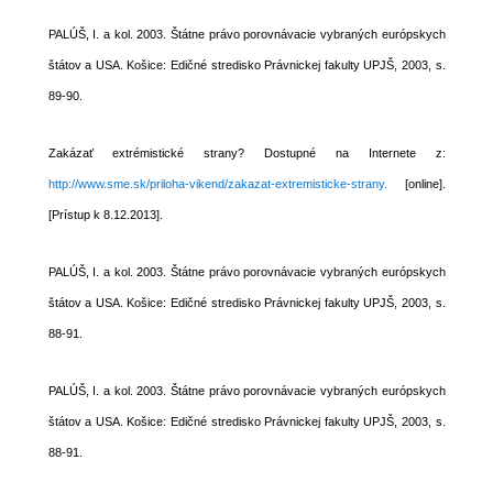
PALÚŠ, I. a kol. 2003. Štátne právo porovnávacie vybraných európskych
štátov a USA. Košice: Edičné stredisko Právnickej fakulty UPJŠ, 2003, s.
89-90.
Zakázať extrémistické strany? Dostupné na Internete z:
http://www.sme.sk/priloha-vikend/zakazat-extremisticke-strany.
[online].
[Prístup k 8.12.2013].
PALÚŠ, I. a kol. 2003. Štátne právo porovnávacie vybraných európskych
štátov a USA. Košice: Edičné stredisko Právnickej fakulty UPJŠ, 2003, s.
88-91.
PALÚŠ, I. a kol. 2003. Štátne právo porovnávacie vybraných európskych
štátov a USA. Košice: Edičné stredisko Právnickej fakulty UPJŠ, 2003, s.
88-91.