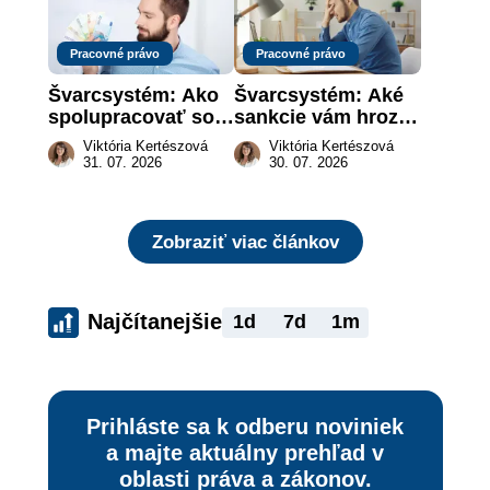
Pracovné právo
Pracovné právo
Švarcsystém: Ako 
Švarcsystém: Aké 
spolupracovať so 
sankcie vám hrozia 
živnostníkom 
a prečo nestačí 
Viktória Kertészová
Viktória Kertészová
legálne a bez 
zaplatiť pokutu?
31. 07. 2026
30. 07. 2026
rizika?
Zobraziť viac článkov
Najčítanejšie
1d
7d
1m
Prihláste sa k odberu noviniek
a majte aktuálny prehľad v
oblasti práva a zákonov.