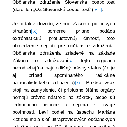
Občianske združenie Slovenská pospolitosť
(ďalej len „OZ Slovenská pospolitosť”)
[viii]
.
Je to tak z dôvodu, že hoci Zákon o politických
stranách
[ix]
pomerne prísne potláča
extrémistickú (protiústavnú) činnosť, toto
obmedzenie neplatí pre občianske združenia.
Občianske združenia zriadené na základe
Zákona o združovaní
[x]
tejto regulácii
nepodliehajú a majú odlišný právny status (čo je
aj prípad spomínaného radikálne
nacionalistického združenia)
[xi]
. Predsa však
stojí na zamyslenie, či príslušné štátne orgány
nemajú právne nástroje na zákrok, alebo sú
jednoducho nečinné a neplnia si svoje
povinnosti. Leví podiel na úspechu Mariána
Kotlebu mala sieť ultrapravicových občianskych
združení (vrátane OZ Slovenská pospolitosť)