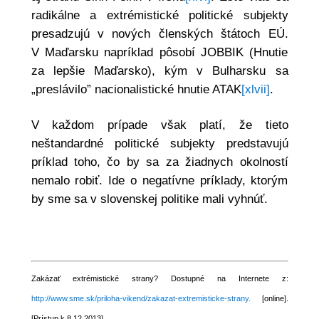
radikálne a extrémistické politické subjekty
presadzujú v nových členských štátoch EÚ.
V Maďarsku napríklad pôsobí JOBBIK (Hnutie
za lepšie Maďarsko), kým v Bulharsku sa
„preslávilo” nacionalistické hnutie ATAK
[xlvii]
.
V každom prípade však platí, že tieto
neštandardné politické subjekty predstavujú
príklad toho, čo by sa za žiadnych okolností
nemalo robiť. Ide o negatívne príklady, ktorým
by sme sa v slovenskej politike mali vyhnúť.
Zakázať extrémistické strany? Dostupné na Internete z:
http://www.sme.sk/priloha-vikend/zakazat-extremisticke-strany.
[online].
[Prístup k 8.12.2013].