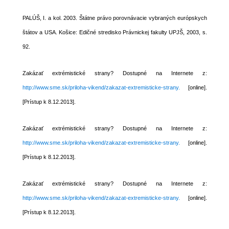
PALÚŠ, I. a kol. 2003. Štátne právo porovnávacie vybraných európskych
štátov a USA. Košice: Edičné stredisko Právnickej fakulty UPJŠ, 2003, s.
92.
Zakázať extrémistické strany? Dostupné na Internete z:
http://www.sme.sk/priloha-vikend/zakazat-extremisticke-strany.
[online].
[Prístup k 8.12.2013].
Zakázať extrémistické strany? Dostupné na Internete z:
http://www.sme.sk/priloha-vikend/zakazat-extremisticke-strany.
[online].
[Prístup k 8.12.2013].
Zakázať extrémistické strany? Dostupné na Internete z:
http://www.sme.sk/priloha-vikend/zakazat-extremisticke-strany.
[online].
[Prístup k 8.12.2013].