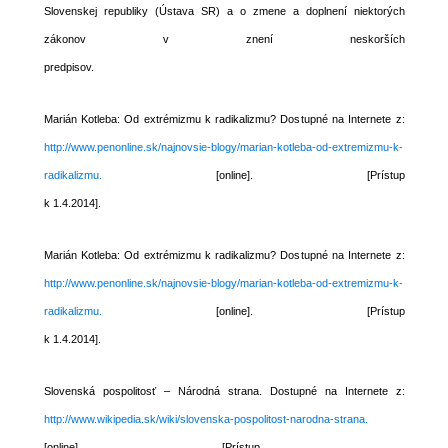
Slovenskej republiky (Ústava SR) a o zmene a doplnení niektorých
zákonov v znení neskorších
predpisov.
Marián Kotleba: Od extrémizmu k radikalizmu? Dostupné na Internete z:
http://www.penonline.sk/najnovsie-blogy/marian-kotleba-od-extremizmu-k-
radikalizmu.
[online]. [Prístup
k 1.4.2014].
Marián Kotleba: Od extrémizmu k radikalizmu? Dostupné na Internete z:
http://www.penonline.sk/najnovsie-blogy/marian-kotleba-od-extremizmu-k-
radikalizmu.
[online]. [Prístup
k 1.4.2014].
Slovenská pospolitosť – Národná strana. Dostupné na Internete z:
http://www.wikipedia.sk/wiki/slovenska-pospolitost-narodna-strana.
[online]. [Prístup