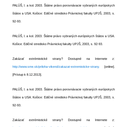
PALÚŠ, I. a kol. 2003. Štátne právo porovnávacie vybraných európskych
štátov a USA. Košice: Edičné stredisko Právnickej fakulty UPJŠ, 2003, s.
92-93.
PALÚŠ, I. a kol. 2003. Štátne právo vybraných európskych štátov a USA.
Košice: Edičné stredisko Právnickej fakulty UPJŠ, 2003, s. 92-93.
Zakázať extrémistické strany? Dostupné na Internete z:
http://www.sme.sk/priloha-vikend/zakazat-extremisticke-strany.
[online].
[Prístup k 8.12.2013].
PALÚŠ, I. a kol. 2003. Štátne právo porovnávacie vybraných európskych
štátov a USA. Košice: Edičné stredisko Právnickej fakulty UPJŠ, 2003, s.
92-93.
Zakázať extrémistické strany? Dostupné na Internete z: