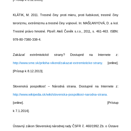
KLÁTIK, M. 2011. Trestné činy proti mieru, proti ľudskosti, trestné činy
terorizmu, extrémizmu a trestné činy vojnové. In: MAŠĽANYOVÁ, D. a kol.
Trestné právo hmotné. Plzeň: Aleš Čeněk s.r.o., 2011, s. 461-463. ISBN:
978-80-7380-338-4.
Zakázať extrémistické strany? Dostupné na Internete z:
http://www.sme.sk/priloha-vikend/zakazat-extremisticke-strany.
[online].
[Prístup k 8.12.2013].
Slovenská pospolitosť – Národná strana. Dostupné na Internete z:
http://www.wikipedia.sk/wiki/slovenska-pospolitost-narodna-strana.
[online]. [Prístup
k 7.1.2014].
Ústavný zákon Slovenskej národnej rady ČSFR č. 460/1992 Zb. o Ústave