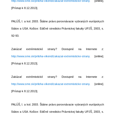
http://www.sme.sk/priloha-vikend/zakazat-extremisticke-strany.
[online].
[Prístup k 8.12.2013].
PALÚŠ, I. a kol. 2003. Štátne právo porovnávacie vybraných európskych
štátov a USA. Košice: Edičné stredisko Právnickej fakulty UPJŠ, 2003, s.
92-93.
Zakázať extrémistické strany? Dostupné na Internete z:
http://www.sme.sk/priloha-vikend/zakazat-extremisticke-strany.
[online].
[Prístup k 8.12.2013].
Zakázať extrémistické strany? Dostupné na Internete z:
http://www.sme.sk/priloha-vikend/zakazat-extremisticke-strany.
[online].
[Prístup k 8.12.2013].
PALÚŠ, I. a kol. 2003. Štátne právo porovnávacie vybraných európskych
štátov a USA. Košice: Edičné stredisko Právnickej fakulty UPJŠ, 2003, s.