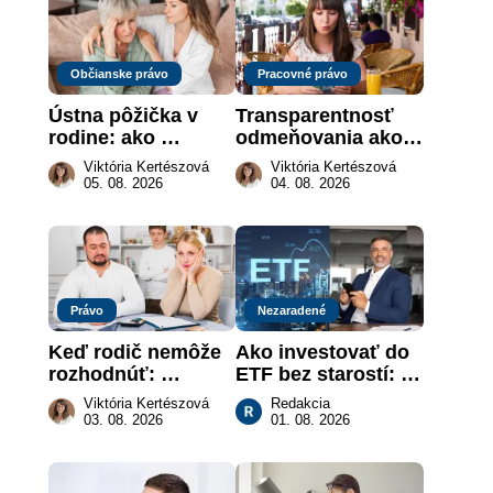
Občianske právo
Pracovné právo
Ústna pôžička v 
Transparentnosť 
rodine: ako 
odmeňovania ako 
vymôcť peniaze, 
právna povinnosť: 
Viktória Kertészová
Viktória Kertészová
keď na papieri nie 
revolúcia na 
05. 08. 2026
04. 08. 2026
je takmer nič
slovenskom trhu 
práce
Právo
Nezaradené
Keď rodič nemôže 
Ako investovať do 
rozhodnúť: 
ETF bez starostí: 
nahradenie prejavu 
Investičné plány, 
Viktória Kertészová
Redakcia
vôle súdom v 
ktoré urobia prácu 
03. 08. 2026
01. 08. 2026
záujme dieťaťa
za vás