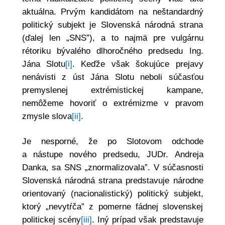
aktuálna. Prvým kandidátom na neštandardný
politický subjekt je Slovenská národná strana
(ďalej len „SNS”), a to najmä pre vulgárnu
rétoriku bývalého dlhoročného predsedu Ing.
Jána Slotu
[i]
. Keďže však šokujúce prejavy
nenávisti z úst Jána Slotu neboli súčasťou
premyslenej extrémistickej kampane,
nemôžeme hovoriť o extrémizme v pravom
zmysle slova
[ii]
.
Je nesporné, že po Slotovom odchode
a nástupe nového predsedu, JUDr. Andreja
Danka, sa SNS „znormalizovala”. V súčasnosti
Slovenská národná strana predstavuje národne
orientovaný (nacionalistický) politický subjekt,
ktorý „nevytŕča” z pomerne fádnej slovenskej
politickej scény
[iii]
. Iný prípad však predstavuje