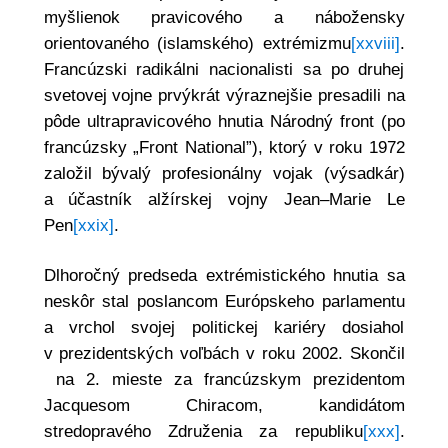
myšlienok pravicového a nábožensky
orientovaného (islamského) extrémizmu
[xxviii]
.
Francúzski radikálni nacionalisti sa po druhej
svetovej vojne prvýkrát výraznejšie presadili na
pôde ultrapravicového hnutia Národný front (po
francúzsky „Front National”), ktorý v roku 1972
založil bývalý profesionálny vojak (výsadkár)
a účastník alžírskej vojny Jean–Marie Le
Pen
[xxix]
.
Dlhoročný predseda extrémistického hnutia sa
neskôr stal poslancom Európskeho parlamentu
a vrchol svojej politickej kariéry dosiahol
v prezidentských voľbách v roku 2002. Skončil
na 2. mieste za francúzskym prezidentom
Jacquesom Chiracom, kandidátom
stredopravého Združenia za republiku
[xxx]
.