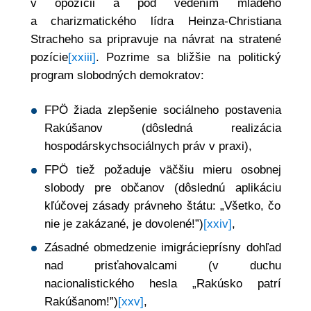
v opozícii a pod vedením mladého
a charizmatického lídra Heinza-Christiana
Stracheho sa pripravuje na návrat na stratené
pozície
[xxiii]
. Pozrime sa bližšie na politický
program slobodných demokratov:
FPÖ žiada zlepšenie sociálneho postavenia
Rakúšanov (dôsledná realizácia
hospodárskychsociálnych práv v praxi),
FPÖ tiež požaduje väčšiu mieru osobnej
slobody pre občanov (dôslednú aplikáciu
kľúčovej zásady právneho štátu: „Všetko, čo
nie je zakázané, je dovolené!”)
[xxiv]
,
Zásadné obmedzenie imigrácieprísny dohľad
nad prisťahovalcami (v duchu
nacionalistického hesla „Rakúsko patrí
Rakúšanom!”)
[xxv]
,