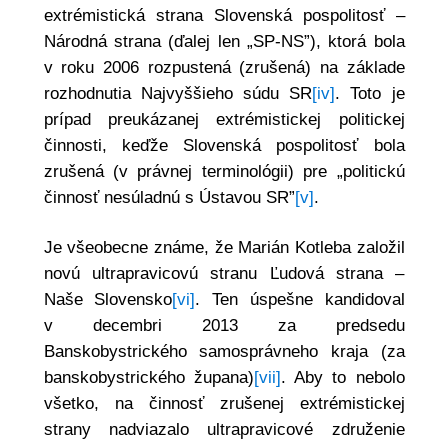
extrémistická strana Slovenská pospolitosť –
Národná strana (ďalej len „SP-NS”), ktorá bola
v roku 2006 rozpustená (zrušená) na základe
rozhodnutia Najvyššieho súdu SR
[iv]
. Toto je
prípad preukázanej extrémistickej politickej
činnosti, keďže Slovenská pospolitosť bola
zrušená (v právnej terminológii) pre „politickú
činnosť nesúladnú s Ústavou SR”
[v]
.
Je všeobecne známe, že Marián Kotleba založil
novú ultrapravicovú stranu Ľudová strana –
Naše Slovensko
[vi]
. Ten úspešne kandidoval
v decembri 2013 za predsedu
Banskobystrického samosprávneho kraja (za
banskobystrického župana)
[vii]
. Aby to nebolo
všetko, na činnosť zrušenej extrémistickej
strany nadviazalo ultrapravicové združenie