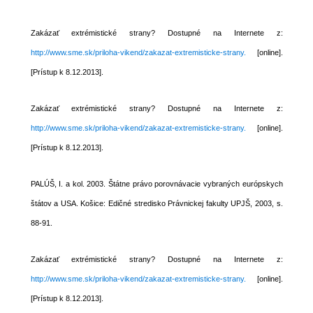
Zakázať extrémistické strany? Dostupné na Internete z:
http://www.sme.sk/priloha-vikend/zakazat-extremisticke-strany.
[online].
[Prístup k 8.12.2013].
Zakázať extrémistické strany? Dostupné na Internete z:
http://www.sme.sk/priloha-vikend/zakazat-extremisticke-strany.
[online].
[Prístup k 8.12.2013].
PALÚŠ, I. a kol. 2003. Štátne právo porovnávacie vybraných európskych
štátov a USA. Košice: Edičné stredisko Právnickej fakulty UPJŠ, 2003, s.
88-91.
Zakázať extrémistické strany? Dostupné na Internete z:
http://www.sme.sk/priloha-vikend/zakazat-extremisticke-strany.
[online].
[Prístup k 8.12.2013].