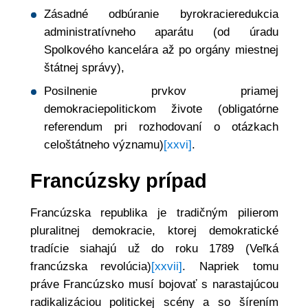
Zásadné odbúranie byrokracieredukcia
administratívneho aparátu (od úradu
Spolkového kancelára až po orgány miestnej
štátnej správy),
Posilnenie prvkov priamej
demokraciepolitickom živote (obligatórne
referendum pri rozhodovaní o otázkach
celoštátneho významu)
[xxvi]
.
Francúzsky prípad
Francúzska republika je tradičným pilierom
pluralitnej demokracie, ktorej demokratické
tradície siahajú už do roku 1789 (Veľká
francúzska revolúcia)
[xxvii]
. Napriek tomu
práve Francúzsko musí bojovať s narastajúcou
radikalizáciou politickej scény a so šírením