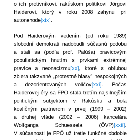
o ich protivníkovi, rakúskom politikovi Jörgovi
Haiderovi, ktorý v roku 2008 zahynul pri
autonehode
[xix]
.
Pod Haiderovým vedením (od roku 1989)
slobodní demokrati nadobudli súčasnú podobu
a stali sa (podľa prof. Palúša) pravicovým
populistickým hnutím s prvkami extrémnej
pravice a neonacizmu
[xx]
, ktoré s obľubou
zbiera takzvané „protestné hlasy” nespokojných
a dezorientovaných voličov
[xxi]
. Počas
Haiderovej éry sa FPÖ stala tretím najsilnejším
politickým subjektom v Rakúsku a bola
koaličným partnerom v prvej (1999 – 2002)
a druhej vláde (2002 – 2006) kancelára
Wolfganga Schuessela (ÖVP)
[xxii]
.
V súčasnosti je FPÖ už tretie funkčné obdobie