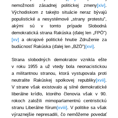
nemožnosti zásadnej politickej zmeny
[xiv]
.
Východiskom z takejto situácie neraz bývajú
populistické a nesystémové „strany protestu”,
akými sú v tomto prípade Slobodná
demokratická strana Rakúska (ďalej len „FPÖ”)
[xv]
a okrajové politické hnutie Združenie za
budúcnosť Rakúska (ďalej len „BZÖ”)
[xvi]
.
Strana slobodných demokratov vznikla ešte
v roku 1955 a už vtedy bola neonacistickou
a militantnou stranou, ktorá vystupovala proti
neutralite Rakúskej spolkovej republiky
[xvii]
.
V strane však existovalo aj silné demokratické
liberálne krídlo, ktorého členovia však v 90.
rokoch založili mimoparlamentnú centristickú
stranu Liberálne fórum
[xviii]
. V politike sa však
výraznejšie nepresadili, čo nemôžeme povedať