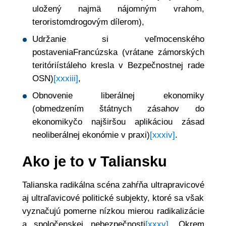
uložený najmä nájomným vrahom,
teroristomdrogovým dílerom),
Udržanie si veľmocenského
postaveniaFrancúzska (vrátane zámorských
teritóriístáleho kresla v Bezpečnostnej rade
OSN)
[xxxiii]
,
Obnovenie liberálnej ekonomiky
(obmedzením štátnych zásahov do
ekonomikyčo najširšou aplikáciou zásad
neoliberálnej ekonómie v praxi)
[xxxiv]
.
Ako je to v Taliansku
Talianska radikálna scéna zahŕňa ultrapravicové
aj ultraľavicové politické subjekty, ktoré sa však
vyznačujú pomerne nízkou mierou radikalizácie
a spoločenskej nebezpečnosti
[xxxv]
. Okrem