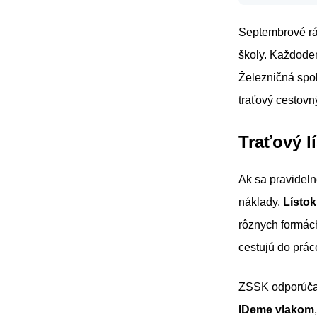
Septembrové rán
školy. Každode
Železničná spol
traťový cestovn
Traťový l
Ak sa pravideln
náklady.
Lístok 
rôznych formách
cestujú do prác
ZSSK odporúča v
IDeme vlakom