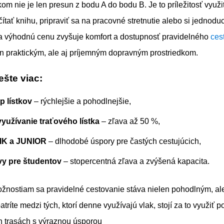
om nie je len presun z bodu A do bodu B. Je to príležitosť využi
čítať knihu, pripraviť sa na pracovné stretnutie alebo si jednod
za výhodnú cenu zvyšuje komfort a dostupnosť pravidelného
ces
en praktickým, ale aj príjemným dopravným prostriedkom.
ešte viac:
p lístkov
– rýchlejšie a pohodlnejšie,
využívanie traťového lístka
– zľava až 50 %,
IK a JUNIOR
– dlhodobé úspory pre častých cestujúcich,
avy pre študentov
– stopercentná zľava a zvýšená kapacita.
žnostiam sa pravidelné cestovanie stáva nielen pohodlným, ale
tríte medzi tých, ktorí denne využívajú vlak, stojí za to využiť
ch trasách s výraznou úsporou