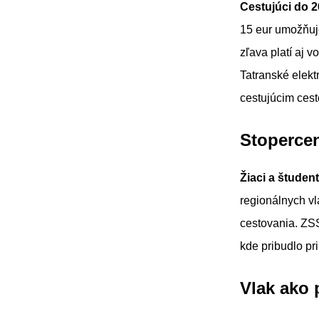
Cestujúci do 2
15 eur umožňuje
zľava platí aj v
Tatranské elek
cestujúcim ces
Stopercen
Žiaci a štude
regionálnych vl
cestovania. ZSS
kde pribudlo pr
Vlak ako 