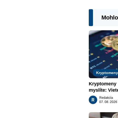
Mohlo
Kryptomeny
Kryptomeny n
myslíte: Viet
nachádzajú?
Redakcia
07. 08. 2026