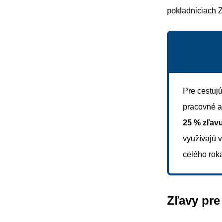
pokladniciach Z
Pre cestuj
pracovné a
25 % zľav
využívajú 
celého rok
Zľavy pre