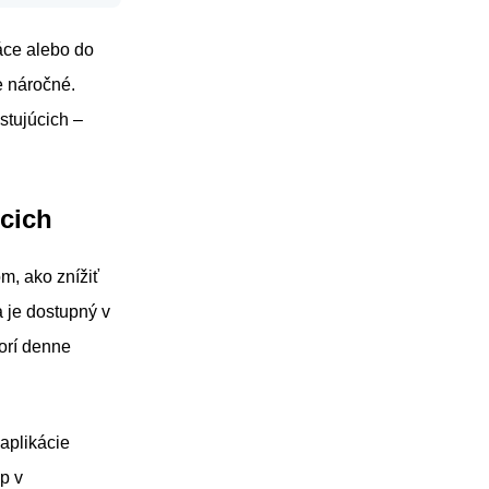
áce alebo do
e náročné.
stujúcich –
úcich
m, ako znížiť
 je dostupný v
orí denne
aplikácie
p v