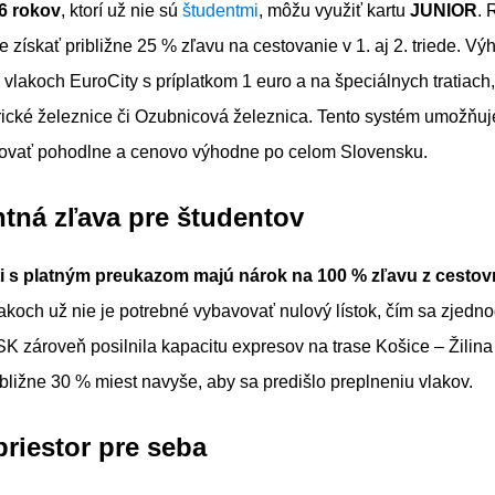
6 rokov
, ktorí už nie sú
študentmi
, môžu využiť kartu
JUNIOR
. 
 získať približne 25 % zľavu na cestovanie v 1. aj 2. triede. Vý
o vlakoch EuroCity s príplatkom 1 euro a na špeciálnych tratiach
trické železnice či Ozubnicová železnica. Tento systém umožňu
tovať pohodlne a cenovo výhodne po celom Slovensku.
tná zľava pre študentov
nti s platným preukazom majú nárok na 100 % zľavu z cesto
akoch už nie je potrebné vybavovať nulový lístok, čím sa zjedn
K zároveň posilnila kapacitu expresov na trase Košice – Žilina 
ibližne 30 % miest navyše, aby sa predišlo preplneniu vlakov.
priestor pre seba