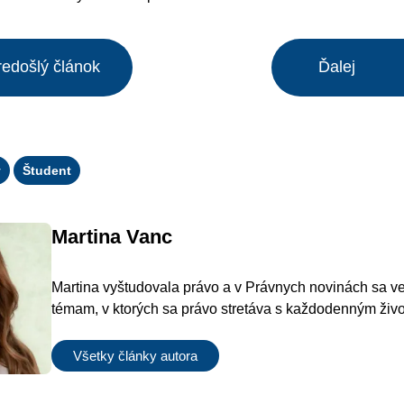
redošlý článok
Ďalej
y
Študent
Martina Vanc
Martina vyštudovala právo a v Právnych novinách sa 
témam, v ktorých sa právo stretáva s každodenným živ
Všetky články autora