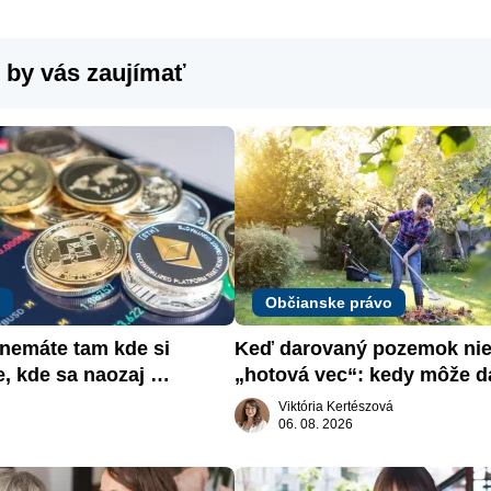
 by vás zaujímať
Občianske právo
emáte tam kde si 
Keď darovaný pozemok nie 
e, kde sa naozaj 
„hotová vec“: kedy môže da
žiadať dar späť
Viktória Kertészová
06. 08. 2026