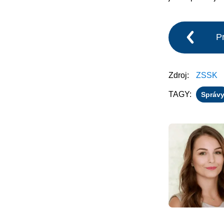
P
Zdroj:
ZSSK
TAGY:
Správ