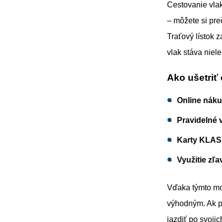
Cestovanie vlak
– môžete si pre
Traťový lístok 
vlak stáva niel
Ako ušetriť 
Online náku
Pravidelné 
Karty KLAS
Využitie zľ
Vďaka týmto mo
výhodným. Ak pa
jazdiť po svoji