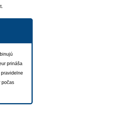
t.
binujú
eur prináša
í pravidelne
r počas