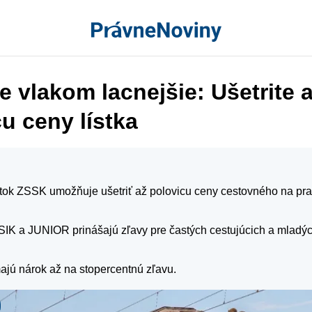
e vlakom lacnejšie: Ušetrite 
u ceny lístka
stok ZSSK umožňuje ušetriť až polovicu ceny cestovného na pr
IK a JUNIOR prinášajú zľavy pre častých cestujúcich a mladý
ajú nárok až na stopercentnú zľavu.