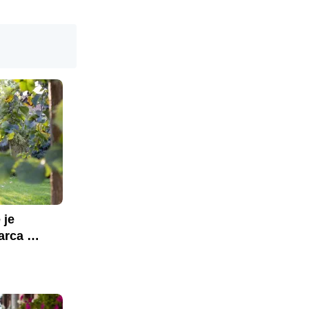
je 
rca 