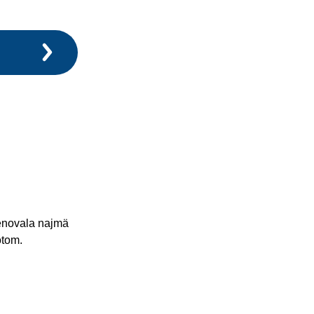
venovala najmä
otom.