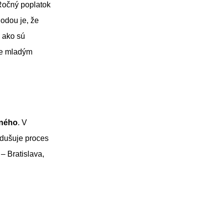
Ročný poplatok
hodou je, že
, ako sú
je mladým
vného
. V
odušuje proces
– Bratislava,