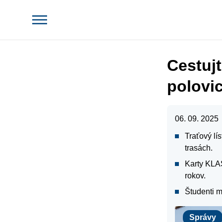
Cestujt
polovic
06. 09. 2025
Traťový lí
trasách.
Karty KLAS
rokov.
Študenti m
Správy
Správy