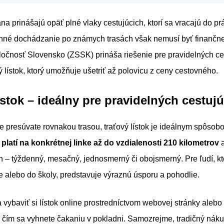
a prinášajú opäť plné vlaky cestujúcich, ktorí sa vracajú do pr
nné dochádzanie po známych trasách však nemusí byť finančn
očnosť Slovensko (ZSSK) prináša riešenie pre pravidelných ce
ý lístok, ktorý umožňuje ušetriť až polovicu z ceny cestovného.
ístok – ideálny pre pravidelných cestuj
e presúvate rovnakou trasou, traťový lístok je ideálnym spôsobo
platí na konkrétnej linke až do vzdialenosti 210 kilometrov
a
 – týždenný, mesačný, jednosmerný či obojsmerný. Pre ľudí, kt
e alebo do školy, predstavuje výraznú úsporu a pohodlie.
ybaviť si lístok online prostredníctvom webovej stránky alebo 
, čím sa vyhnete čakaniu v pokladni. Samozrejme, tradičný náku