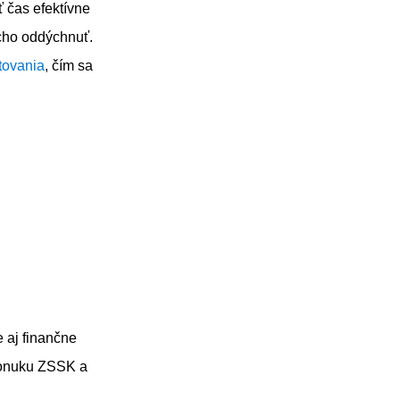
ť čas efektívne
ucho oddýchnuť.
tovania
, čím sa
 aj finančne
 ponuku ZSSK a