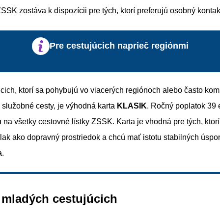
SSK zostáva k dispozícii pre tých, ktorí preferujú osobný kontak
Pre cestujúcich naprieč regiónmi
úcich, ktorí sa pohybujú vo viacerých regiónoch alebo často kom
 služobné cesty, je výhodná karta
KLASIK
. Ročný poplatok 39 
u
na všetky cestovné lístky ZSSK. Karta je vhodná pre tých, ktor
vlak ako dopravný prostriedok a chcú mať istotu stabilných úspo
a.
 mladých cestujúcich