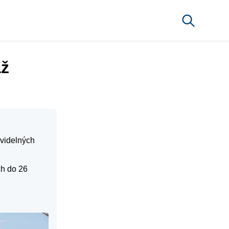
až
avidelných
ch do 26