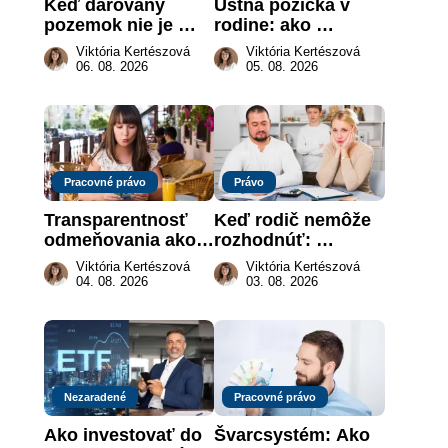
Keď darovaný 
Ústna pôžička v 
pozemok nie je 
rodine: ako 
„hotová vec“: kedy 
vymôcť peniaze, 
Viktória Kertészová
Viktória Kertészová
môže darca žiadať 
keď na papieri nie 
06. 08. 2026
05. 08. 2026
dar späť
je takmer nič
Pracovné právo
Právo
Transparentnosť 
Keď rodič nemôže 
odmeňovania ako 
rozhodnúť: 
právna povinnosť: 
nahradenie prejavu 
Viktória Kertészová
Viktória Kertészová
revolúcia na 
vôle súdom v 
04. 08. 2026
03. 08. 2026
slovenskom trhu 
záujme dieťaťa
práce
Nezaradené
Pracovné právo
Ako investovať do 
Švarcsystém: Ako 