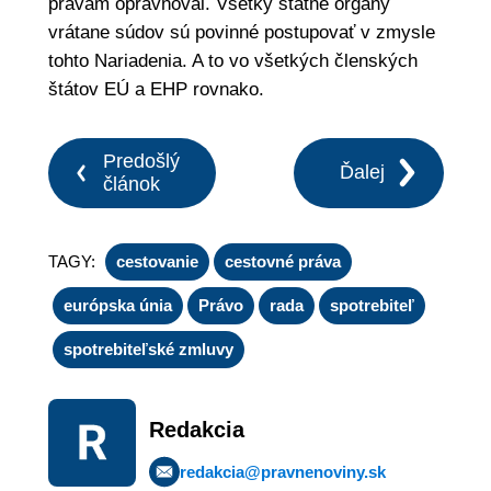
právam oprávňoval. Všetky štátne orgány
vrátane súdov sú povinné postupovať v zmysle
tohto Nariadenia. A to vo všetkých členských
štátov EÚ a EHP rovnako.
Predošlý
Ďalej
článok
TAGY:
cestovanie
cestovné práva
európska únia
Právo
rada
spotrebiteľ
spotrebiteľské zmluvy
Redakcia
redakcia@pravnenoviny.sk