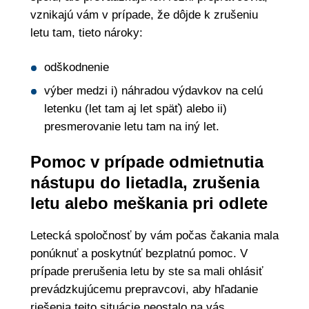
vznikajú vám v prípade, že dôjde k zrušeniu
letu tam, tieto nároky:
odškodnenie
výber medzi i) náhradou výdavkov na celú
letenku (let tam aj let späť) alebo ii)
presmerovanie letu tam na iný let.
Pomoc v prípade odmietnutia
nástupu do lietadla, zrušenia
letu alebo meškania pri odlete
Letecká spoločnosť by vám počas čakania mala
ponúknuť a poskytnúť bezplatnú pomoc. V
prípade prerušenia letu by ste sa mali ohlásiť
prevádzkujúcemu prepravcovi, aby hľadanie
riešenia tejto situácie neostalo na vás.