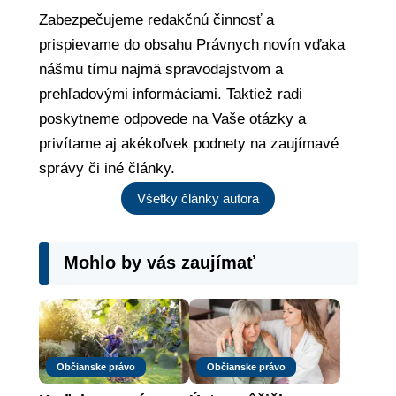
Zabezpečujeme redakčnú činnosť a
prispievame do obsahu Právnych novín vďaka
nášmu tímu najmä spravodajstvom a
prehľadovými informáciami. Taktiež radi
poskytneme odpovede na Vaše otázky a
privítame aj akékoľvek podnety na zaujímavé
správy či iné články.
Všetky články autora
Mohlo by vás zaujímať
Občianske právo
Občianske právo