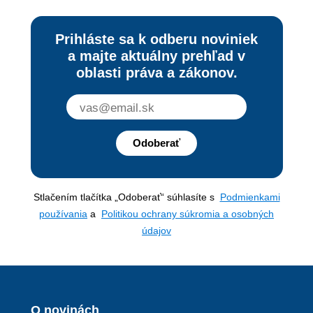
Prihláste sa k odberu noviniek
a majte aktuálny prehľad v
oblasti práva a zákonov.
Odoberať
Stlačením tlačítka „Odoberať“ súhlasíte s
Podmienkami
používania
a
Politikou ochrany súkromia a osobných
údajov
O novinách