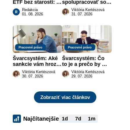
ETF bez starostí: 
spolupracovať so 
Investičné plány, 
živnostníkom 
Redakcia
Viktória Kertészová
ktoré urobia prácu 
legálne a bez 
01. 08. 2026
31. 07. 2026
za vás
rizika?
Pracovné právo
Pracovné právo
Švarcsystém: Aké 
Švarcsystém: Čo 
sankcie vám hrozia 
to je a prečo by 
a prečo nestačí 
vás to malo 
Viktória Kertészová
Viktória Kertészová
zaplatiť pokutu?
zaujímať
30. 07. 2026
29. 07. 2026
Zobraziť viac článkov
Najčítanejšie
1d
7d
1m