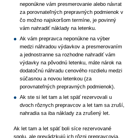
neponúkne vám presmerovanie alebo návrat
za porovnateľných prepravných podmienok v
čo možno najskoršom termíne, je povinný
vám nahradiť náklady na letenku.
Ak vám prepravca neponúkne na výber
medzi náhradou výdavkov a presmerovaním
a jednostranne sa rozhodne nahradiť vám
výdavky na pôvodnú letenku, máte nárok na
dodatočnú náhradu cenového rozdielu medzi
súčasnou a novou letenkou (za
porovnateľných prepravných podmienok).
Ak ste si let tam a let späť rezervovali u
dvoch rôznych prepravcov a let tam sa zruší,
nahradia sa iba náklady za zrušený let.
Ak let tam a let späť boli síce rezervované
spolu, ale prevádzkujú ich rôzni prepravcovia,