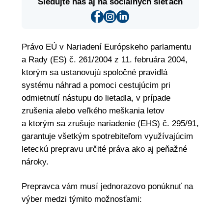
Sledujte nás aj na sociálnych sieťach
Právo EÚ v Nariadení Európskeho parlamentu
a Rady (ES) č. 261/2004 z 11. februára 2004,
ktorým sa ustanovujú spoločné pravidlá
systému náhrad a pomoci cestujúcim pri
odmietnutí nástupu do lietadla, v prípade
zrušenia alebo veľkého meškania letov
a ktorým sa zrušuje nariadenie (EHS) č. 295/91,
garantuje všetkým spotrebiteľom využívajúcim
leteckú prepravu určité práva ako aj peňažné
nároky.
Prepravca vám musí jednorazovo ponúknuť na
výber medzi týmito možnosťami: