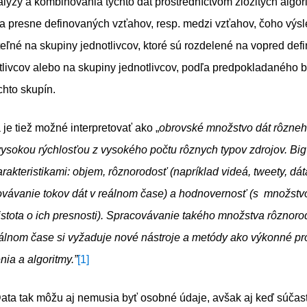
lýzy a kombinovania týchto dát prostredníctvom zložitých algor
a presne definovaných vzťahov, resp. medzi vzťahov, čoho výs
ateľné na skupiny jednotlivcov, ktoré sú rozdelené na vopred de
tlivcov alebo na skupiny jednotlivcov, podľa predpokladaného
chto skupín.
je tiež možné interpretovať ako „
obrovské množstvo dát rôzneh
ysokou rýchlosťou z vysokého počtu rôznych typov zdrojov. Big
rakteristikami: objem, rôznorodosť (napríklad videá, tweety, dát
covávanie tokov dát v reálnom čase) a hodnovernosť (s množst
istota o ich presnosti). Spracovávanie takého množstva rôznoro
eálnom čase si vyžaduje nové nástroje a metódy ako výkonné pr
nia a algoritmy.”
[1]
ata tak môžu aj nemusia byť osobné údaje, avšak aj keď súčas