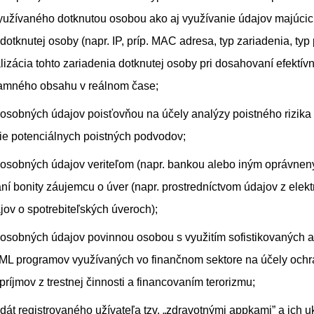
yužívaného dotknutou osobou ako aj využívanie údajov majúci
dotknutej osoby (napr. IP, príp. MAC adresa, typ zariadenia, typ 
alizácia tohto zariadenia dotknutej osoby pri dosahovaní efektív
lamného obsahu v reálnom čase;
osobných údajov poisťovňou na účely analýzy poistného rizika
nie potenciálnych poistných podvodov;
 osobných údajov veriteľom (napr. bankou alebo iným oprávne
aní bonity záujemcu o úver (napr. prostredníctvom údajov z elek
ajov o spotrebiteľských úveroch);
osobných údajov povinnou osobou s využitím sofistikovaných a
ML programov využívaných vo finančnom sektore na účely ochr
príjmov z trestnej činnosti a financovaním terorizmu;
dát registrovaného užívateľa tzv. „zdravotnými appkami” a ich u