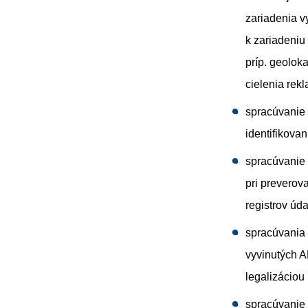
zariadenia v
k zariadeniu 
príp. geolok
cielenia rek
spracúvanie 
identifikova
spracúvanie
pri preverov
registrov úd
spracúvania 
vyvinutých A
legalizáciou 
spracúvanie 