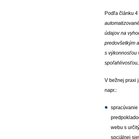
Podľa článku 4 
automatizované
údajov na vyhod
predovšetkým an
s výkonnosťou 
spoľahlivosťou
V bežnej praxi 
napr.:
spracúvanie 
predpokladoc
webu s určit
sociálnej si