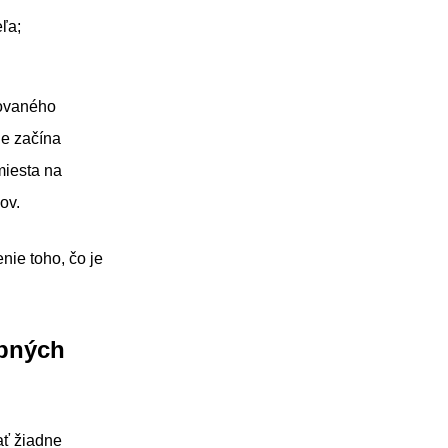
ľa;
zovaného
ne začína
miesta na
ov.
nie toho, čo je
obných
ať žiadne