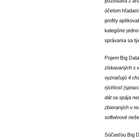
pozostáva z ana
účelom hľadani
profily aplikov
kategórie jedno
správania sa tý
Pojem Big Data 
získavaných s v
vyznačujú 4 cha
rýchlosť (spra
dát sa spája ne
zbieraných v r
softvérové rieše
Súčasťou Big D