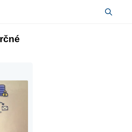
erčné