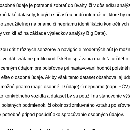
 osobné údaje je potrebné zobrať do úvahy, či v dôsledku analýzy
nú také datasety, ktorých súčasťou budú informácie, ktoré by m
o zneužiteľné) na priamu či nepriamu identifikáciu konkrétnych ľ
 vznikli až na základe výsledkov analýzy Big Data).
ýzou dát z rôznych senzorov a navigácie moderných aút je možn
vo dát, vrátane profilu vodičského správania majiteľa určitého 
cenným údajom pre poisťovne pri nastavovaní hodnôt poistného
 ešte o osobné údaje. Ak by však tento dataset obsahoval aj úd
 možné priamo (napr. osobné ID údaje) či nepriamo (napr. EČV) i
to konkrétneho vozidla a dataset by sa použil na stanovenie výš
e poistných podmienok, či okolností zmluvného vzťahu poisťovn
y potrebné prípad posúdiť ako spracúvanie osobných údajov.