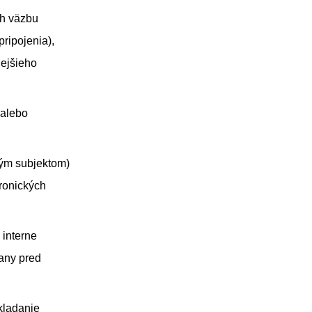
ch väzbu
pripojenia),
nejšieho
 alebo
ným subjektom)
tronických
 interne
any pred
kladanie