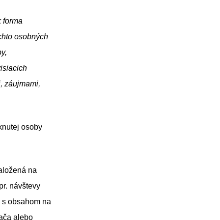
 forma
ýchto osobných
y,
isiacich
i, záujmami,
knutej osoby
založená na
pr. návštevy
e s obsahom na
dača alebo