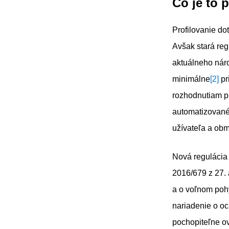
Čo je to 
Profilovanie do
Avšak stará re
aktuálneho nár
minimálne
[2]
pr
rozhodnutiam pr
automatizované
užívateľa a ob
Nová regulácia
2016/679 z 27. 
a o voľnom poh
nariadenie o oc
pochopiteľne ov