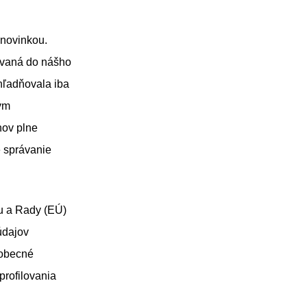
 novinkou.
ovaná do nášho
hľadňovala iba
kým
nov plne
 správanie
u a Rady (EÚ)
údajov
eobecné
profilovania