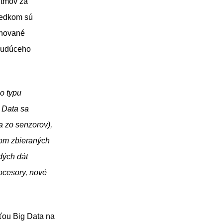
itmov za
ledkom sú
finované
 budúceho
o typu
 Data sa
a zo senzorov),
vom zbieraných
dých dát
ocesory, nové
ťou Big Data na