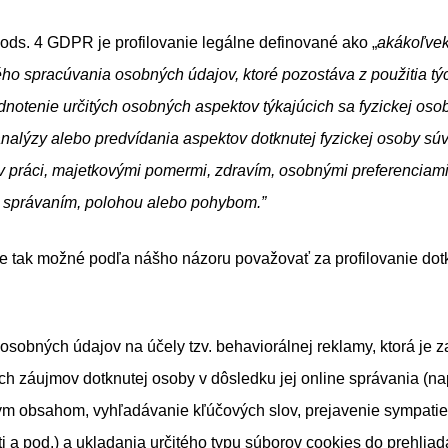
ods. 4 GDPR je profilovanie legálne definované ako „
akákoľvek
ho spracúvania osobných údajov, ktoré pozostáva z použitia t
notenie určitých osobných aspektov týkajúcich sa fyzickej osob
alýzy alebo predvídania aspektov dotknutej fyzickej osoby súv
v práci, majetkovými pomermi, zdravím, osobnými preferenciam
, správaním, polohou alebo pohybom.”
je tak možné podľa nášho názoru považovať za profilovanie dot
osobných údajov na účely tzv. behaviorálnej reklamy, ktorá je 
h záujmov dotknutej osoby v dôsledku jej online správania (na
ým obsahom, vyhľadávanie kľúčových slov, prejavenie sympati
eti a pod.) a ukladania určitého typu súborov cookies do prehlia