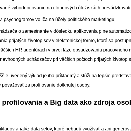
ované vyhodnocovanie na cloudových úložiskách prevádzkovate
zv. psychogramov voliča na účely politického marketingu;
chádzača o zamestnanie v dôsledku aplikovania plne automati
ia prijatých životopisov v elektronickej forme, ktoré sa postup
väčších HR agentúrach v prvej fáze obsadzovania pracovného 
e nevhodných uchádzačov pri väčších počtoch prijatých životopis
ie uvedený výklad je iba príkladmý a slúži na lepšie predstave
é považovať za profilovanie dotknutej osoby.
a profilovania a Big data ako zdroja os
ríkladov analýz data setov, ktoré nebudú využívať a ani generov