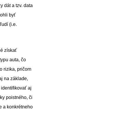
 dát a tzv. data
ohli byť
udí (i.e.
é získať
typu auta, čo
 rizika, pričom
aj na základe,
dentifikovať aj
ky poistného, či
e a konkrétneho