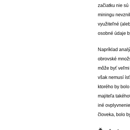
začiatku nie sú
miningu nevznik
využiteľné (aleb
osobné údaje by
Napríklad anal
obrovské množst
môže byť veľmi 
však nemusí ísť
ktorého by bolo
majiteľa takého
iné ovplyvneni
človeka, bolo b