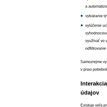
a automatiz
vytváranie t
vylúčenie u
vyhodnocovan
využívať vo 
odfiltrovani
Samozrejme vyšš
v praxi potrebn
Interakci
údajov
Existuje veľa p