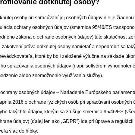
profilovanie dotknutej osoby?
tknutej osoby pri spracúvaní jej osobných údajov nie je žiadnou
gulácia ochrany osobných údajov (smernica 95/46/ES transpon
odného zákona o ochrane osobných údajov) túto skutočnosť zo
i zakotvení práva dotknutej osoby namietať a nepodrobiť sa ta
evádzkovateľa, ktoré by boli založené výlučne na základe úko
ho spracúvania osobných údajov (napr. softvérom vyhodnotené
medzenie alebo znemožnenie využívania služby).
 ochrany osobných údajov – Nariadenie Európskeho parlament
apríla 2016 o ochrane fyzických osôb pri spracúvaní osobných 
ybe takýchto údajov, ktorým sa zrušuje smernica 95/46/ES (vš
hrane údajov) (ďalej len ako „GDPR”) ide pri úprave a regulácii 
eľa viac do hĺbky.