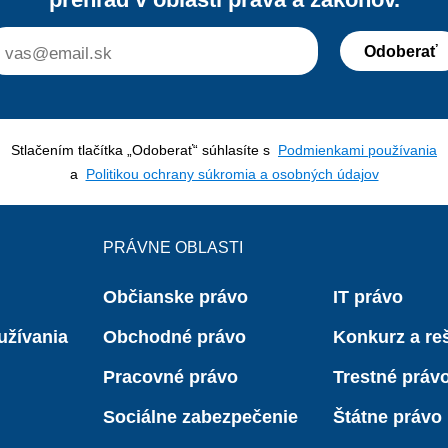
pochopením právnych predpisov čast
v praxi k právnym problémom.
Odoberať
Stlačením tlačítka „Odoberať“ súhlasíte s
Podmienkami používania
a
Politikou ochrany súkromia a osobných údajov
PRÁVNE OBLASTI
Občianske právo
IT právo
užívania
Obchodné právo
Konkurz a reš
Pracovné právo
Trestné práv
Sociálne zabezpečenie
Štátne právo