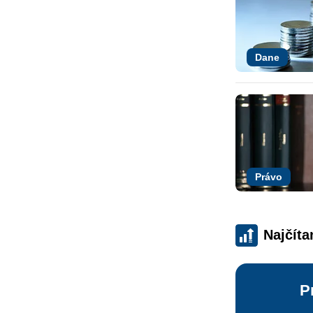
Dane
Právo
Najčíta
P