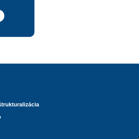
o dochádza 
trukturalizácia
o