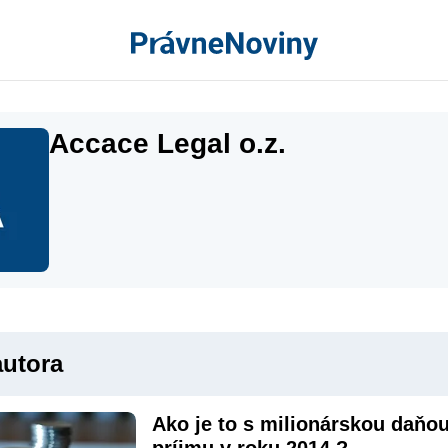
Accace Legal o.z.
autora
Ako je to s milionárskou daňou